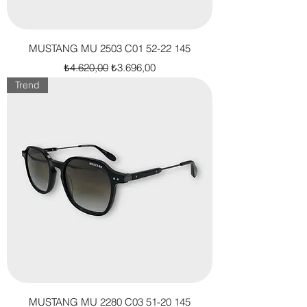
MUSTANG MU 2503 C01 52-22 145
Normal Fiyat
İndirimli Fiyat
₺4.620,00
₺3.696,00
Trend
MUSTANG MU 2280 C03 51-20 145