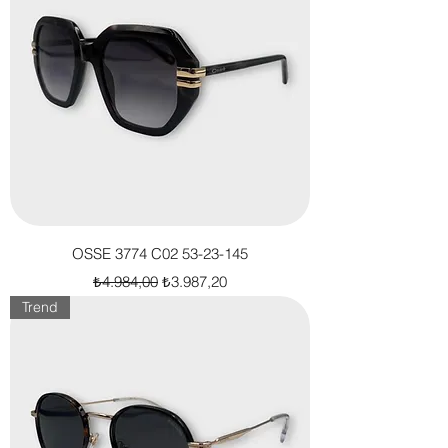
OSSE 3774 C02 53-23-145
Normal Fiyat
İndirimli Fiyat
₺4.984,00
₺3.987,20
Trend