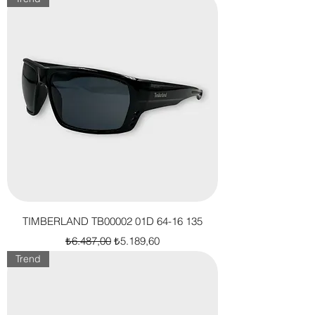
TIMBERLAND TB00002 01D 64-16 135
Normal Fiyat
İndirimli Fiyat
₺6.487,00
₺5.189,60
Trend