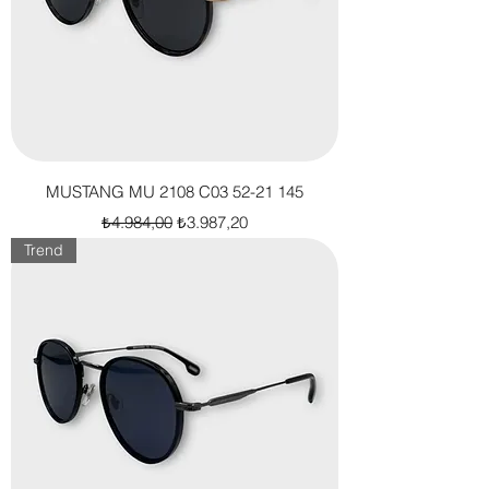
MUSTANG MU 2108 C03 52-21 145
Normal Fiyat
İndirimli Fiyat
₺4.984,00
₺3.987,20
Trend