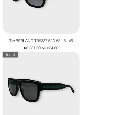
TIMBERLAND TB9337 52D 58-16 145
Normal Fiyat
İndirimli Fiyat
₺8.281,00
₺6.624,80
Trend