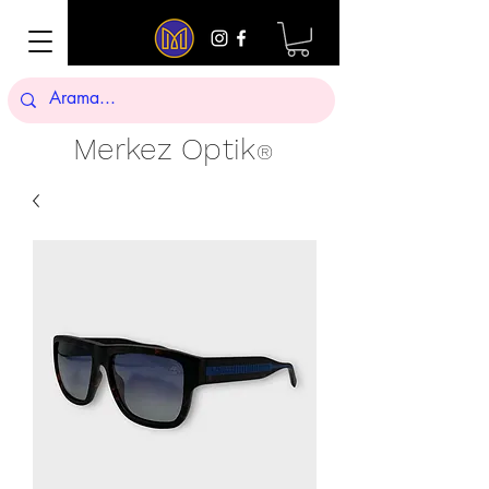
Merkez Optik
®