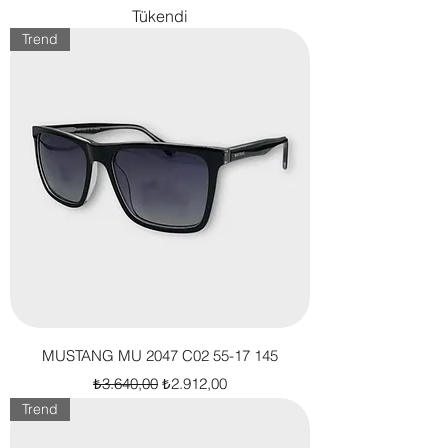
Tükendi
Trend
MUSTANG MU 2047 C02 55-17 145
Normal Fiyat
İndirimli Fiyat
₺3.640,00
₺2.912,00
Trend