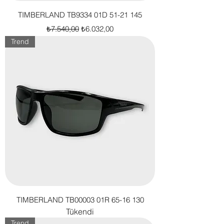
TIMBERLAND TB9334 01D 51-21 145
Normal Fiyat
İndirimli Fiyat
₺7.540,00
₺6.032,00
Trend
TIMBERLAND TB00003 01R 65-16 130
Tükendi
Trend