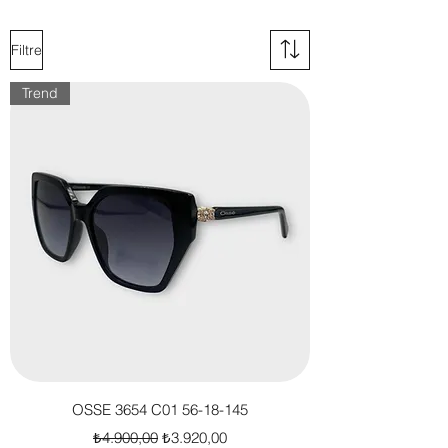
bölünü inceleyebilirsiniz.
Filtre
Trend
OSSE 3654 C01 56-18-145
Normal Fiyat
İndirimli Fiyat
₺4.900,00
₺3.920,00