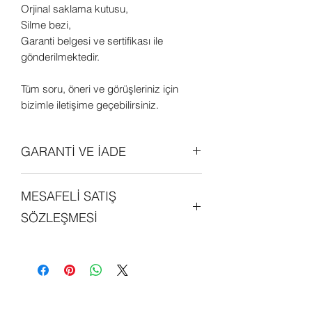
Orjinal saklama kutusu,
Silme bezi,
Garanti belgesi ve sertifikası ile
gönderilmektedir.
Tüm soru, öneri ve görüşleriniz için
bizimle iletişime geçebilirsiniz.
GARANTİ VE İADE
Tüm ürünler orjinal olup 2 (iki) yıl
MESAFELİ SATIŞ
garantilidir. Daha detaylı bilgi edinmek
için sitemizdeki "GARANTİ ve İADE
SÖZLEŞMESİ
POLİTİKALARI" bölümünü
inceleyebilirsiniz.
Sitemiz üzerinde alışveriş yapan her
kişi, mesafeli satış sözleşmesini
okumuş ve kabul etmiş sayılmaktadır.
Detaylı bilgi edinmek için sitemizde yer
alan "MESAFELİ SATIŞ SÖZLEŞMESİ"