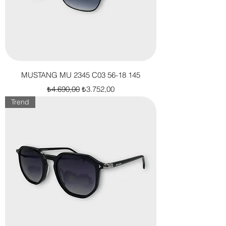
MUSTANG MU 2345 C03 56-18 145
Normal Fiyat
İndirimli Fiyat
₺4.690,00
₺3.752,00
Trend