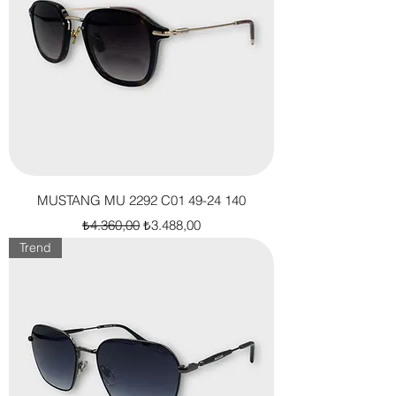
MUSTANG MU 2292 C01 49-24 140
Normal Fiyat
İndirimli Fiyat
₺4.360,00
₺3.488,00
Trend