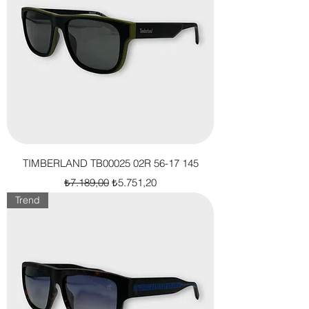
TIMBERLAND TB00025 02R 56-17 145
Normal Fiyat
İndirimli Fiyat
₺7.189,00
₺5.751,20
Trend