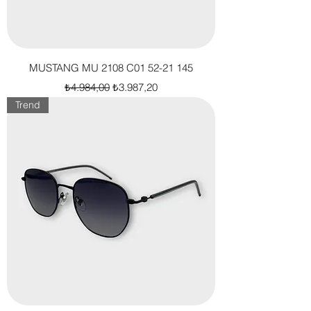
MUSTANG MU 2108 C01 52-21 145
Normal Fiyat
İndirimli Fiyat
₺4.984,00
₺3.987,20
Trend