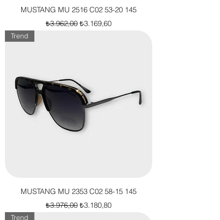
MUSTANG MU 2516 C02 53-20 145
Normal Fiyat
İndirimli Fiyat
₺3.962,00
₺3.169,60
Trend
MUSTANG MU 2353 C02 58-15 145
Normal Fiyat
İndirimli Fiyat
₺3.976,00
₺3.180,80
Trend