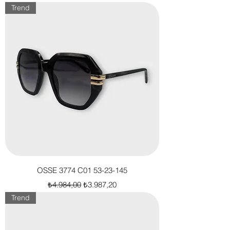
Trend
OSSE 3774 C01 53-23-145
Normal Fiyat
İndirimli Fiyat
₺4.984,00
₺3.987,20
Trend