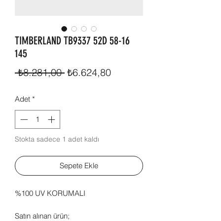
TIMBERLAND TB9337 52D 58-16
145
Normal
İndirimli
 ₺8.281,00 
₺6.624,80
Fiyat
Fiyat
Adet
*
Stokta sadece 1 adet kaldı
Sepete Ekle
%100 UV KORUMALI
Satın alınan ürün;