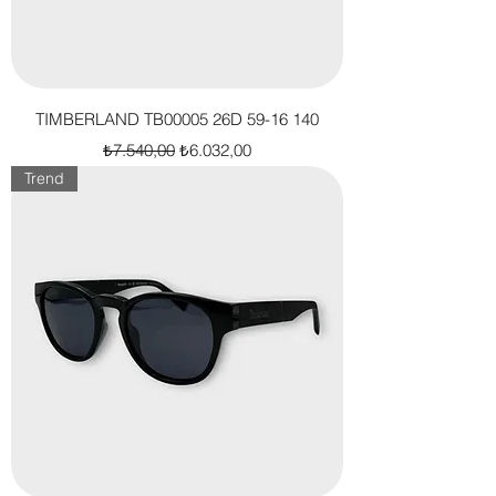
TIMBERLAND TB00005 26D 59-16 140
Normal Fiyat
İndirimli Fiyat
₺7.540,00
₺6.032,00
Trend