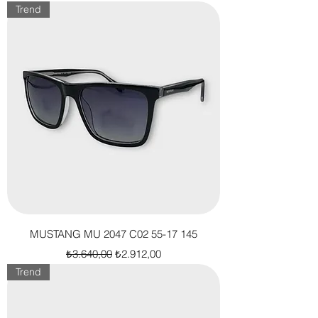
Trend
MUSTANG MU 2047 C02 55-17 145
Normal Fiyat
İndirimli Fiyat
₺3.640,00
₺2.912,00
Trend