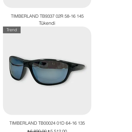
TIMBERLAND TB9337 02R 58-16 145
Tükendi
Trend
TIMBERLAND TB00024 01D 64-16 135
Normal Fiyat
İndirimli Fiyat
₺6.890,00
₺5.512,00