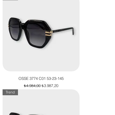
OSSE 3774 C01 53-23-145
Normal Fiyat
İndirimli Fiyat
₺4.984,00
₺3.987,20
Trend