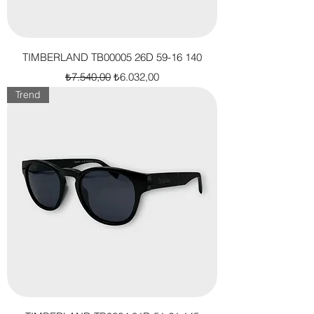
TIMBERLAND TB00005 26D 59-16 140
Normal Fiyat
İndirimli Fiyat
₺7.540,00
₺6.032,00
Trend