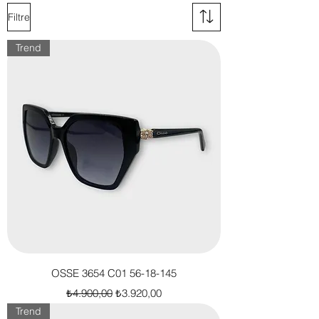
Filtre
Trend
OSSE 3654 C01 56-18-145
Normal Fiyat
İndirimli Fiyat
₺4.900,00
₺3.920,00
Trend