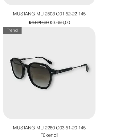
MUSTANG MU 2503 C01 52-22 145
Normal Fiyat
İndirimli Fiyat
₺4.620,00
₺3.696,00
Trend
MUSTANG MU 2280 C03 51-20 145
Tükendi