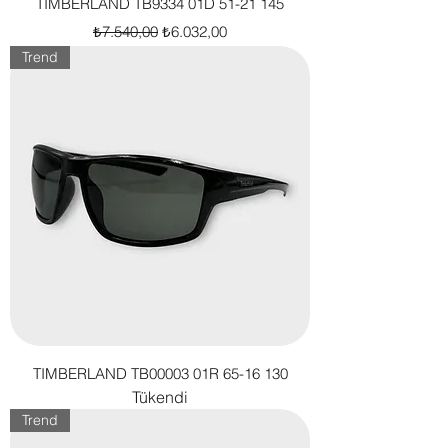
TIMBERLAND TB9334 01D 51-21 145
Normal Fiyat
İndirimli Fiyat
₺7.540,00
₺6.032,00
Trend
TIMBERLAND TB00003 01R 65-16 130
Tükendi
Trend