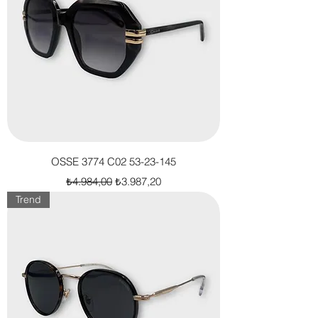
OSSE 3774 C02 53-23-145
Normal Fiyat
İndirimli Fiyat
₺4.984,00
₺3.987,20
Trend