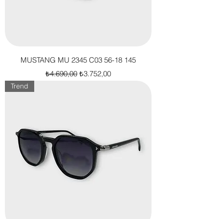
MUSTANG MU 2345 C03 56-18 145
Normal Fiyat
İndirimli Fiyat
₺4.690,00
₺3.752,00
Trend