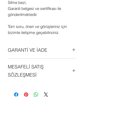
Silme bezi,
Garanti belgesi ve sertifikası ile
gönderilmektedir.
Tüm soru, öneri ve görüşleriniz için
bizimle iletişime geçebilirsiniz.
GARANTİ VE İADE
Tüm ürünler orjinal olup 2 (iki) yıl
MESAFELİ SATIŞ
garantilidir. Daha detaylı bilgi edinmek
için sitemizdeki "GARANTİ ve İADE
SÖZLEŞMESİ
POLİTİKALARI" bölümünü
inceleyebilirsiniz.
Sitemiz üzerinde alışveriş yapan her
kişi, mesafeli satış sözleşmesini
okumuş ve kabul etmiş sayılmaktadır.
Detaylı bilgi edinmek için sitemizde yer
alan "MESAFELİ SATIŞ SÖZLEŞMESİ"
bölünü inceleyebilirsiniz.