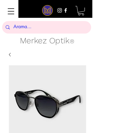
Merkez Optik
®