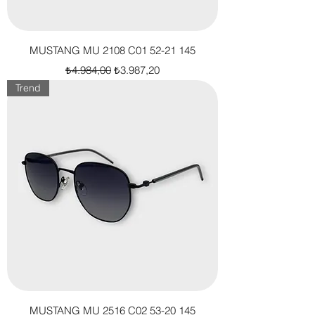
MUSTANG MU 2108 C01 52-21 145
Normal Fiyat
İndirimli Fiyat
₺4.984,00
₺3.987,20
Trend
MUSTANG MU 2516 C02 53-20 145