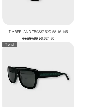
TIMBERLAND TB9337 52D 58-16 145
Normal Fiyat
İndirimli Fiyat
₺8.281,00
₺6.624,80
Trend