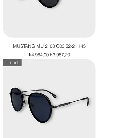
MUSTANG MU 2108 C03 52-21 145
Normal Fiyat
İndirimli Fiyat
₺4.984,00
₺3.987,20
Trend