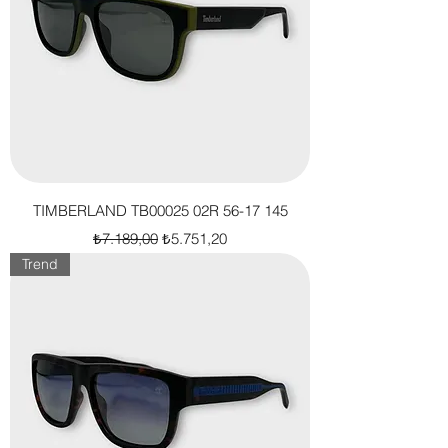
TIMBERLAND TB00025 02R 56-17 145
Normal Fiyat
İndirimli Fiyat
₺7.189,00
₺5.751,20
Trend