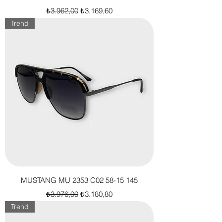
Normal Fiyat
İndirimli Fiyat
₺3.962,00
₺3.169,60
Trend
MUSTANG MU 2353 C02 58-15 145
Normal Fiyat
İndirimli Fiyat
₺3.976,00
₺3.180,80
Trend