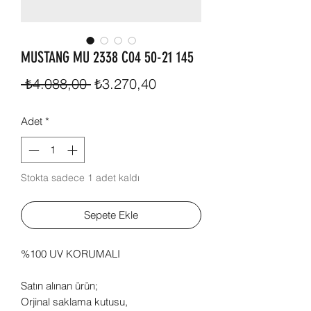
MUSTANG MU 2338 C04 50-21 145
Normal
İndirimli
 ₺4.088,00 
₺3.270,40
Fiyat
Fiyat
Adet
*
Stokta sadece 1 adet kaldı
Sepete Ekle
%100 UV KORUMALI
Satın alınan ürün;
Orjinal saklama kutusu,