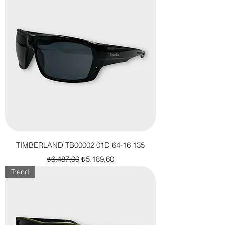
TIMBERLAND TB00002 01D 64-16 135
Normal Fiyat
İndirimli Fiyat
₺6.487,00
₺5.189,60
Trend