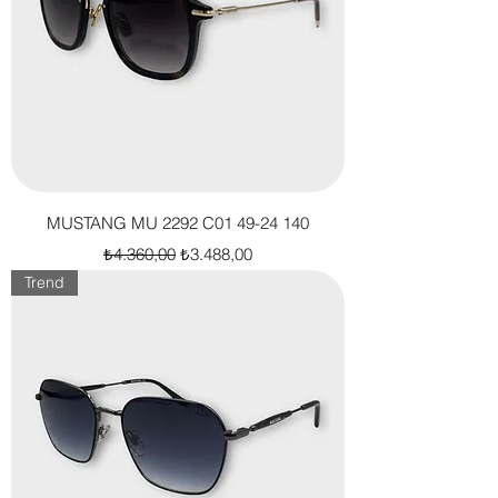
MUSTANG MU 2292 C01 49-24 140
Normal Fiyat
İndirimli Fiyat
₺4.360,00
₺3.488,00
Trend