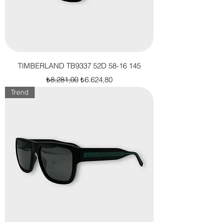
TIMBERLAND TB9337 52D 58-16 145
Normal Fiyat
İndirimli Fiyat
₺8.281,00
₺6.624,80
Trend