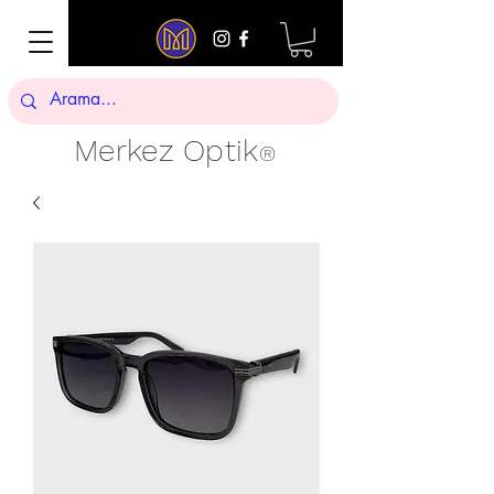
Merkez Optik
®