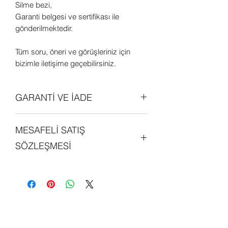
Silme bezi,
Garanti belgesi ve sertifikası ile
gönderilmektedir.
Tüm soru, öneri ve görüşleriniz için
bizimle iletişime geçebilirsiniz.
GARANTİ VE İADE
Tüm ürünler orjinal olup 2 (iki) yıl
MESAFELİ SATIŞ
garantilidir. Daha detaylı bilgi edinmek
için sitemizdeki "GARANTİ ve İADE
SÖZLEŞMESİ
POLİTİKALARI" bölümünü
inceleyebilirsiniz.
Sitemiz üzerinde alışveriş yapan her
kişi, mesafeli satış sözleşmesini
okumuş ve kabul etmiş sayılmaktadır.
Detaylı bilgi edinmek için sitemizde yer
alan "MESAFELİ SATIŞ SÖZLEŞMESİ"
bölünü inceleyebilirsiniz.