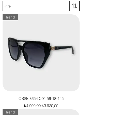
Filtre
Trend
OSSE 3654 C01 56-18-145
Normal Fiyat
İndirimli Fiyat
₺4.900,00
₺3.920,00
Trend