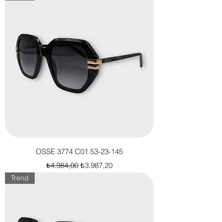
OSSE 3774 C01 53-23-145
Normal Fiyat
İndirimli Fiyat
₺4.984,00
₺3.987,20
Trend