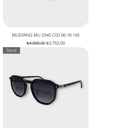
MUSTANG MU 2345 C03 56-18 145
Normal Fiyat
İndirimli Fiyat
₺4.690,00
₺3.752,00
Trend