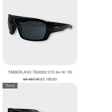
TIMBERLAND TB00002 01D 64-16 135
Normal Fiyat
İndirimli Fiyat
₺6.487,00
₺5.189,60
Trend