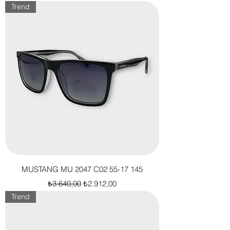
Trend
MUSTANG MU 2047 C02 55-17 145
Normal Fiyat
İndirimli Fiyat
₺3.640,00
₺2.912,00
Trend