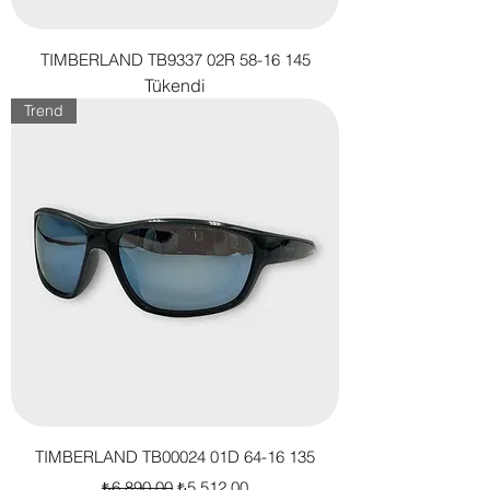
TIMBERLAND TB9337 02R 58-16 145
Tükendi
Trend
TIMBERLAND TB00024 01D 64-16 135
Normal Fiyat
İndirimli Fiyat
₺6.890,00
₺5.512,00