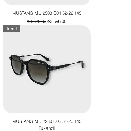
MUSTANG MU 2503 C01 52-22 145
Normal Fiyat
İndirimli Fiyat
₺4.620,00
₺3.696,00
Trend
MUSTANG MU 2280 C03 51-20 145
Tükendi