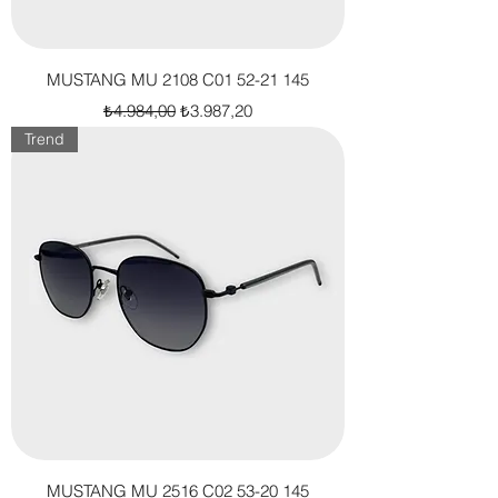
MUSTANG MU 2108 C01 52-21 145
Normal Fiyat
İndirimli Fiyat
₺4.984,00
₺3.987,20
Trend
MUSTANG MU 2516 C02 53-20 145