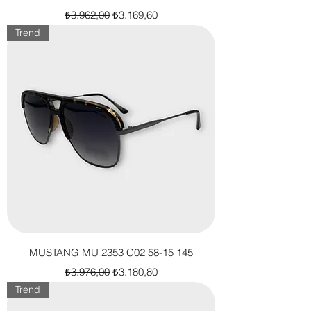
Normal Fiyat
İndirimli Fiyat
₺3.962,00
₺3.169,60
Trend
MUSTANG MU 2353 C02 58-15 145
Normal Fiyat
İndirimli Fiyat
₺3.976,00
₺3.180,80
Trend