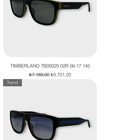
TIMBERLAND TB00025 02R 56-17 145
Normal Fiyat
İndirimli Fiyat
₺7.189,00
₺5.751,20
Trend