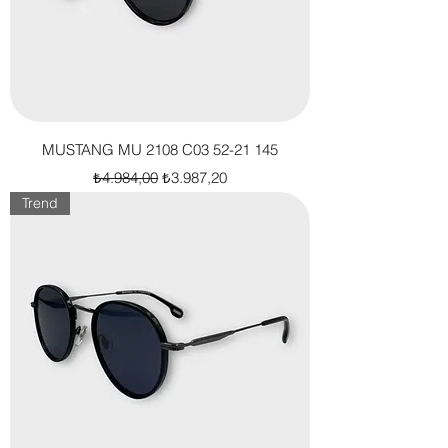
MUSTANG MU 2108 C03 52-21 145
Normal Fiyat
İndirimli Fiyat
₺4.984,00
₺3.987,20
Trend