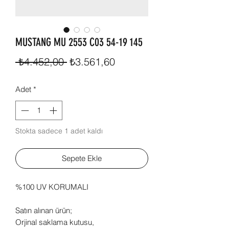
MUSTANG MU 2553 C03 54-19 145
Normal
İndirimli
 ₺4.452,00 
₺3.561,60
Fiyat
Fiyat
Adet
*
Stokta sadece 1 adet kaldı
Sepete Ekle
%100 UV KORUMALI
Satın alınan ürün;
Orjinal saklama kutusu,