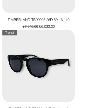
TIMBERLAND TB00005 26D 59-16 140
Normal Fiyat
İndirimli Fiyat
₺7.540,00
₺6.032,00
Trend