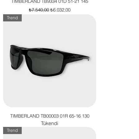
TIMBERLAND TB9334 01D 51-21 145
Normal Fiyat
İndirimli Fiyat
₺7.540,00
₺6.032,00
Trend
TIMBERLAND TB00003 01R 65-16 130
Tükendi
Trend