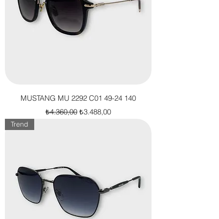
MUSTANG MU 2292 C01 49-24 140
Normal Fiyat
İndirimli Fiyat
₺4.360,00
₺3.488,00
Trend