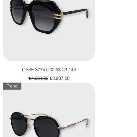
OSSE 3774 C02 53-23-145
Normal Fiyat
İndirimli Fiyat
₺4.984,00
₺3.987,20
Trend