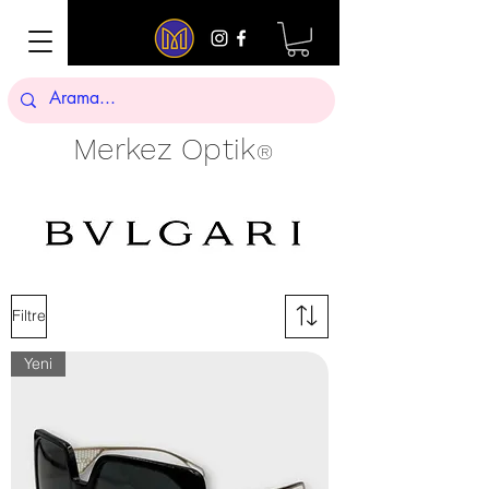
Merkez Optik
®
Filtre
Yeni