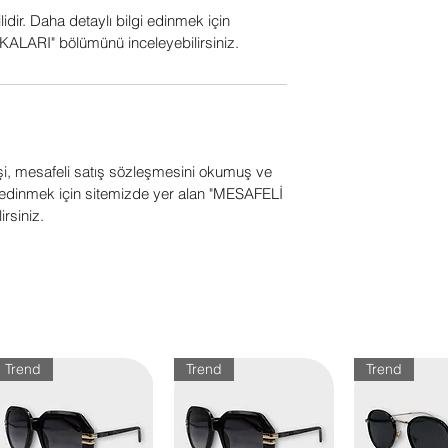
ilidir. Daha detaylı bilgi edinmek için
ALARI" bölümünü inceleyebilirsiniz.
işi, mesafeli satış sözleşmesini okumuş ve
gi edinmek için sitemizde yer alan "MESAFELİ
rsiniz.
Trend
Trend
Trend