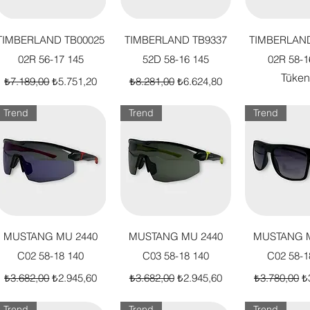
Hızlı Bakış
Hızlı Bakış
Hızlı B
TIMBERLAND TB00025
TIMBERLAND TB9337
TIMBERLAND
02R 56-17 145
52D 58-16 145
02R 58-1
Tüken
Normal Fiyat
İndirimli Fiyat
Normal Fiyat
İndirimli Fiyat
₺7.189,00
₺5.751,20
₺8.281,00
₺6.624,80
Trend
Trend
Trend
Hızlı Bakış
Hızlı Bakış
Hızlı B
MUSTANG MU 2440
MUSTANG MU 2440
MUSTANG M
C02 58-18 140
C03 58-18 140
C02 58-1
Normal Fiyat
İndirimli Fiyat
Normal Fiyat
İndirimli Fiyat
Normal Fiya
İn
₺3.682,00
₺2.945,60
₺3.682,00
₺2.945,60
₺3.780,00
₺
Trend
Trend
Trend