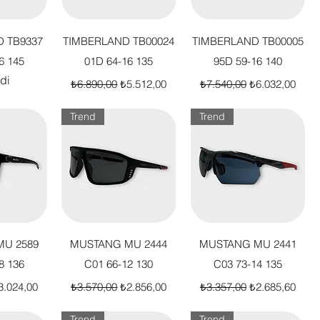
akış
Hızlı Bakış
Hızlı Bakış
 TB9337
TIMBERLAND TB00024
TIMBERLAND TB00005
6 145
01D 64-16 135
95D 59-16 140
di
Normal Fiyat
İndirimli Fiyat
Normal Fiyat
İndirimli Fiyat
₺6.890,00
₺5.512,00
₺7.540,00
₺6.032,00
Trend
Trend
akış
Hızlı Bakış
Hızlı Bakış
U 2589
MUSTANG MU 2444
MUSTANG MU 2441
8 136
C01 66-12 130
C03 73-14 135
t
dirimli Fiyat
Normal Fiyat
İndirimli Fiyat
Normal Fiyat
İndirimli Fiyat
3.024,00
₺3.570,00
₺2.856,00
₺3.357,00
₺2.685,60
Trend
Trend