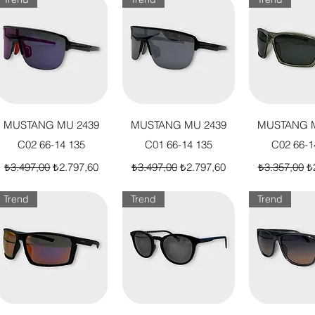
Hızlı Bakış
Hızlı Bakış
Hızlı B
MUSTANG MU 2439
MUSTANG MU 2439
MUSTANG M
C02 66-14 135
C01 66-14 135
C02 66-1
Normal Fiyat
İndirimli Fiyat
Normal Fiyat
İndirimli Fiyat
Normal Fiya
İn
₺3.497,00
₺2.797,60
₺3.497,00
₺2.797,60
₺3.357,00
₺
Trend
Trend
Trend