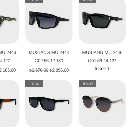
akış
Hızlı Bakış
Hızlı Bakış
U 2446
MUSTANG MU 2444
MUSTANG MU 2446
4 127
C02 66-12 130
C01 66-14 127
Tükendi
t
dirimli Fiyat
Normal Fiyat
İndirimli Fiyat
2.685,60
₺3.570,00
₺2.856,00
Trend
Trend