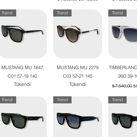
Trend
Trend
Trend
Hızlı Bakış
Hızlı Bakış
Hızlı B
MUSTANG MU 1647
MUSTANG MU 2279
TIMBERLAND
C01 57-19 140
C03 52-21 145
26D 59-1
Tükendi
Tükendi
Normal Fiya
İn
₺7.540,00
₺
Trend
Trend
Trend