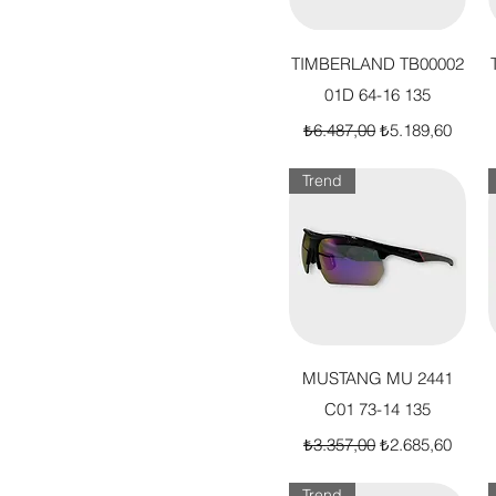
Hızlı Bakış
TIMBERLAND TB00002
01D 64-16 135
Normal Fiyat
İndirimli Fiyat
₺6.487,00
₺5.189,60
Trend
Hızlı Bakış
MUSTANG MU 2441
C01 73-14 135
Normal Fiyat
İndirimli Fiyat
₺3.357,00
₺2.685,60
Trend