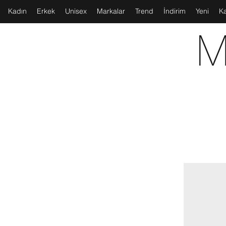
Kadın
Erkek
Unisex
Markalar
Trend
İndirim
Yeni
K
M