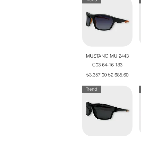
Hızlı Bakış
MUSTANG MU 2443
C03 64-16 133
Normal Fiyat
İndirimli Fiyat
₺3.357,00
₺2.685,60
Trend