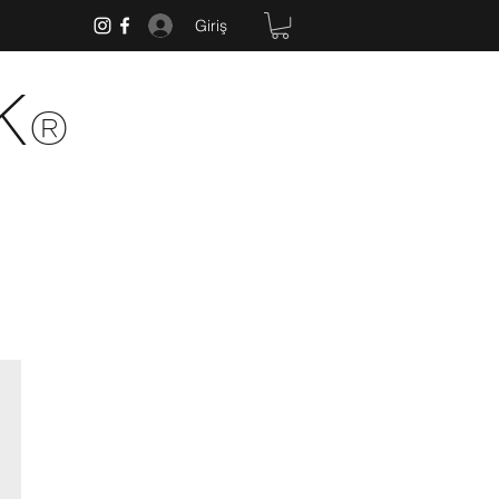
Giriş
k
®