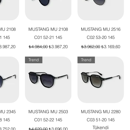
akış
Hızlı Bakış
Hızlı Bakış
U 2108
MUSTANG MU 2108
MUSTANG MU 2516
1 145
C01 52-21 145
C02 53-20 145
t
dirimli Fiyat
Normal Fiyat
İndirimli Fiyat
Normal Fiyat
İndirimli Fiyat
3.987,20
₺4.984,00
₺3.987,20
₺3.962,00
₺3.169,60
Trend
Trend
akış
Hızlı Bakış
Hızlı Bakış
U 2345
MUSTANG MU 2503
MUSTANG MU 2280
8 145
C01 52-22 145
C03 51-20 145
Tükendi
t
dirimli Fiyat
Normal Fiyat
İndirimli Fiyat
3.752,00
₺4.620,00
₺3.696,00