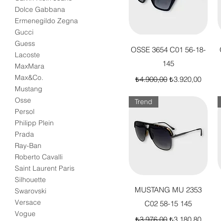
Dolce Gabbana
Ermenegildo Zegna
Gucci
Guess
Hızlı Bakış
OSSE 3654 C01 56-18-
Lacoste
145
MaxMara
Normal Fiyat
İndirimli Fiyat
Max&Co.
₺4.900,00
₺3.920,00
Mustang
Osse
Trend
Persol
Philipp Plein
Prada
Ray-Ban
Roberto Cavalli
Saint Laurent Paris
Silhouette
Hızlı Bakış
MUSTANG MU 2353
Swarovski
Versace
C02 58-15 145
Vogue
Normal Fiyat
İndirimli Fiyat
₺3.976,00
₺3.180,80