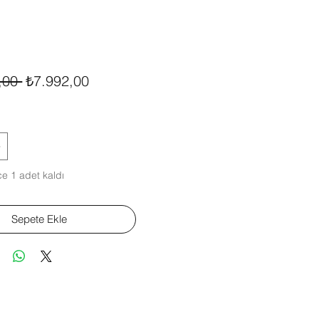
Normal
İndirimli
,00 
₺7.992,00
Fiyat
Fiyat
e 1 adet kaldı
Sepete Ekle