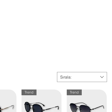
Sırala:
Trend
Trend