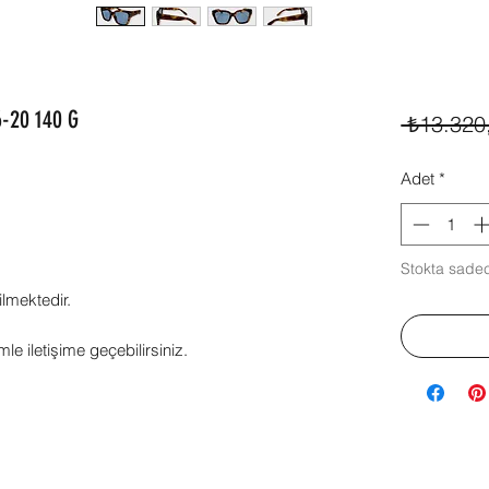
6-20 140 G
 ₺13.320
Adet
*
Stokta sadec
ilmektedir.
mle iletişime geçebilirsiniz.