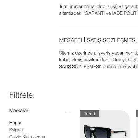
Tüm ürünler orjinal olup 2 (iki) yıl garant
sitemizdeki "GARANTİ ve İADE POLİTİK
MESAFELİ SATIŞ SÖZLEŞMESİ
Sitemiz üzerinde alışveriş yapan her k
kabul etmiş sayılmaktadır. Detaylı bil
SATIŞ SÖZLEŞMESİ" bölünü inceleyebili
Filtrele:
Markalar
Trend
Hepsi
Bvlgari
Calvin Klein Jeans