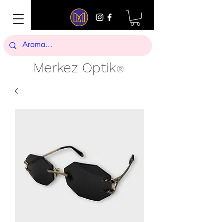
Merkez Optik
®