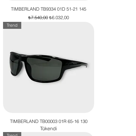
TIMBERLAND TB9334 01D 51-21 145
Normal Fiyat
İndirimli Fiyat
₺7.540,00
₺6.032,00
Trend
TIMBERLAND TB00003 01R 65-16 130
Tükendi
Trend