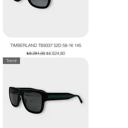
TIMBERLAND TB9337 52D 58-16 145
Normal Fiyat
İndirimli Fiyat
₺8.281,00
₺6.624,80
Trend