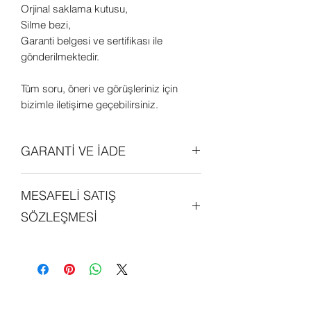
Orjinal saklama kutusu,
Silme bezi,
Garanti belgesi ve sertifikası ile
gönderilmektedir.
Tüm soru, öneri ve görüşleriniz için
bizimle iletişime geçebilirsiniz.
GARANTİ VE İADE
Tüm ürünler orjinal olup 2 (iki) yıl
MESAFELİ SATIŞ
garantilidir. Daha detaylı bilgi edinmek
için sitemizdeki "GARANTİ ve İADE
SÖZLEŞMESİ
POLİTİKALARI" bölümünü
inceleyebilirsiniz.
Sitemiz üzerinde alışveriş yapan her
kişi, mesafeli satış sözleşmesini
okumuş ve kabul etmiş sayılmaktadır.
Detaylı bilgi edinmek için sitemizde yer
alan "MESAFELİ SATIŞ SÖZLEŞMESİ"