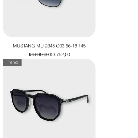
MUSTANG MU 2345 C03 56-18 145
Normal Fiyat
İndirimli Fiyat
₺4.690,00
₺3.752,00
Trend