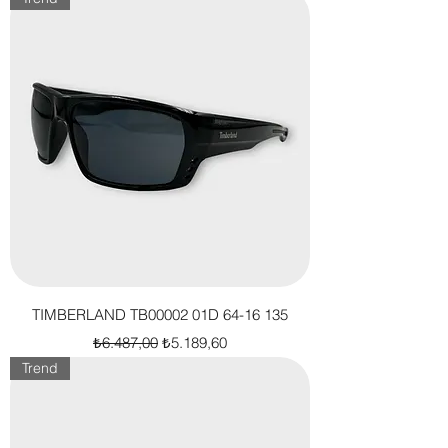
TIMBERLAND TB00002 01D 64-16 135
Normal Fiyat
İndirimli Fiyat
₺6.487,00
₺5.189,60
Trend