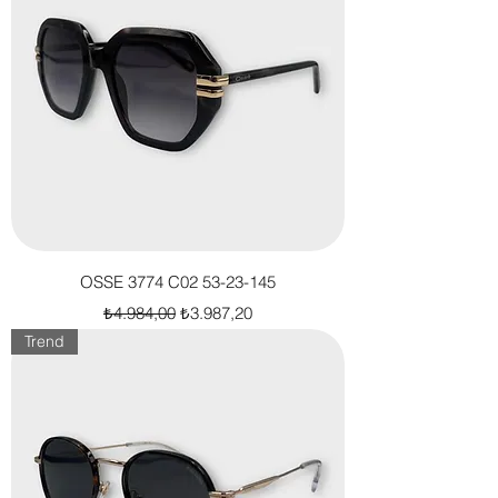
OSSE 3774 C02 53-23-145
Normal Fiyat
İndirimli Fiyat
₺4.984,00
₺3.987,20
Trend