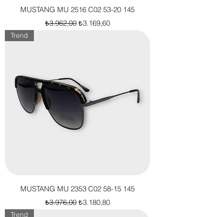
MUSTANG MU 2516 C02 53-20 145
Normal Fiyat
İndirimli Fiyat
₺3.962,00
₺3.169,60
Trend
MUSTANG MU 2353 C02 58-15 145
Normal Fiyat
İndirimli Fiyat
₺3.976,00
₺3.180,80
Trend