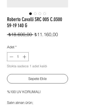
Roberto Cavalli SRC 005 C.0300
59-19 140 G
Normal
İndirimli
 ₺18.600,00 
₺11.160,00
Fiyat
Fiyat
Adet
*
Stokta sadece 1 adet kaldı
Sepete Ekle
%100 UV KORUMALI
Satın alınan ürün;