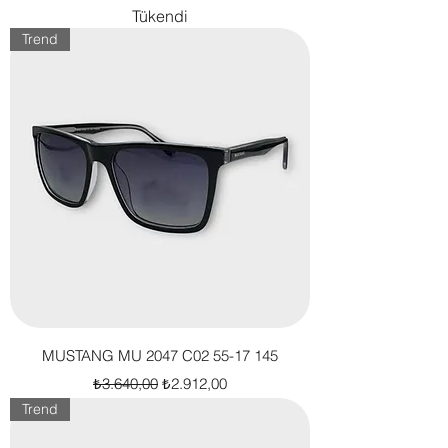
Tükendi
Trend
MUSTANG MU 2047 C02 55-17 145
Normal Fiyat
İndirimli Fiyat
₺3.640,00
₺2.912,00
Trend