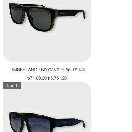
TIMBERLAND TB00025 02R 56-17 145
Normal Fiyat
İndirimli Fiyat
₺7.189,00
₺5.751,20
Trend