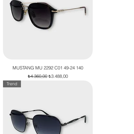
MUSTANG MU 2292 C01 49-24 140
Normal Fiyat
İndirimli Fiyat
₺4.360,00
₺3.488,00
Trend