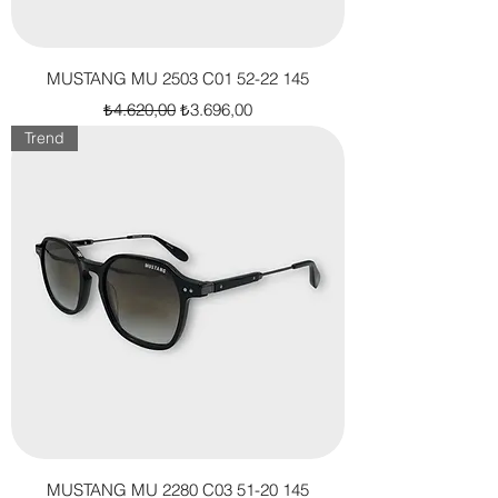
MUSTANG MU 2503 C01 52-22 145
Normal Fiyat
İndirimli Fiyat
₺4.620,00
₺3.696,00
Trend
MUSTANG MU 2280 C03 51-20 145