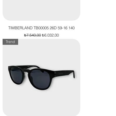
TIMBERLAND TB00005 26D 59-16 140
Normal Fiyat
İndirimli Fiyat
₺7.540,00
₺6.032,00
Trend