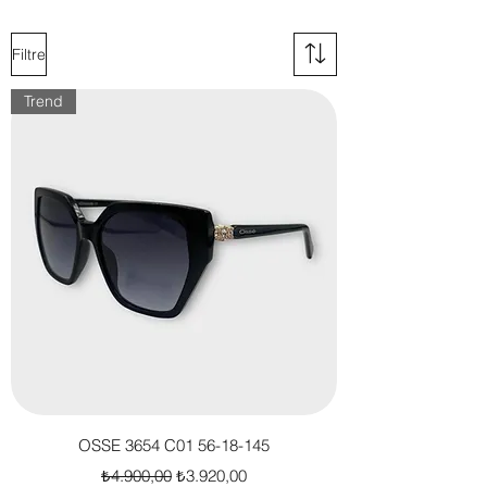
bölünü inceleyebilirsiniz.
Filtre
Trend
OSSE 3654 C01 56-18-145
Normal Fiyat
İndirimli Fiyat
₺4.900,00
₺3.920,00