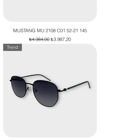
MUSTANG MU 2108 C01 52-21 145
Normal Fiyat
İndirimli Fiyat
₺4.984,00
₺3.987,20
Trend