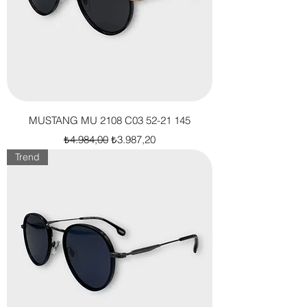
MUSTANG MU 2108 C03 52-21 145
Normal Fiyat
İndirimli Fiyat
₺4.984,00
₺3.987,20
Trend