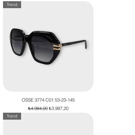
Trend
OSSE 3774 C01 53-23-145
Normal Fiyat
İndirimli Fiyat
₺4.984,00
₺3.987,20
Trend