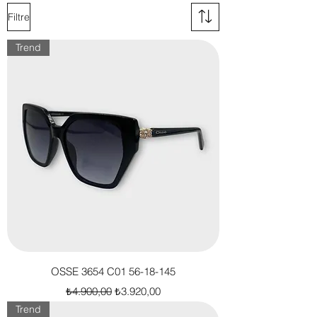
Filtre
Trend
OSSE 3654 C01 56-18-145
Normal Fiyat
İndirimli Fiyat
₺4.900,00
₺3.920,00
Trend