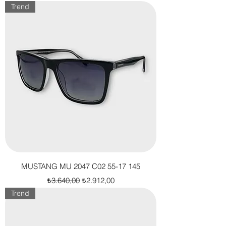
Trend
MUSTANG MU 2047 C02 55-17 145
Normal Fiyat
İndirimli Fiyat
₺3.640,00
₺2.912,00
Trend