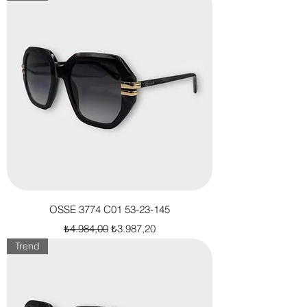
OSSE 3774 C01 53-23-145
Normal Fiyat
İndirimli Fiyat
₺4.984,00
₺3.987,20
Trend