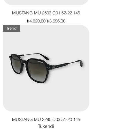
MUSTANG MU 2503 C01 52-22 145
Normal Fiyat
İndirimli Fiyat
₺4.620,00
₺3.696,00
Trend
MUSTANG MU 2280 C03 51-20 145
Tükendi