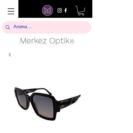
Merkez Optik
®