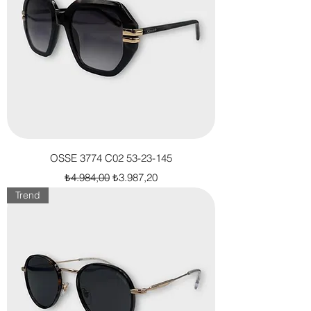
OSSE 3774 C02 53-23-145
Normal Fiyat
İndirimli Fiyat
₺4.984,00
₺3.987,20
Trend