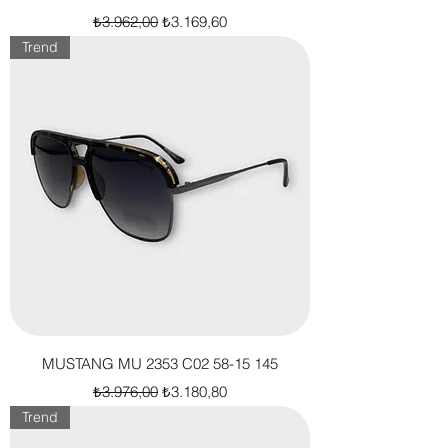
Normal Fiyat
İndirimli Fiyat
₺3.962,00
₺3.169,60
Trend
MUSTANG MU 2353 C02 58-15 145
Normal Fiyat
İndirimli Fiyat
₺3.976,00
₺3.180,80
Trend