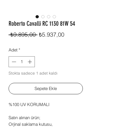
Roberto Cavalli RC 1130 81W 54
Normal
İndirimli
 ₺9.895,00 
₺5.937,00
Fiyat
Fiyat
Adet
*
Stokta sadece 1 adet kaldı
Sepete Ekle
%100 UV KORUMALI
Satın alınan ürün;
Orjinal saklama kutusu,