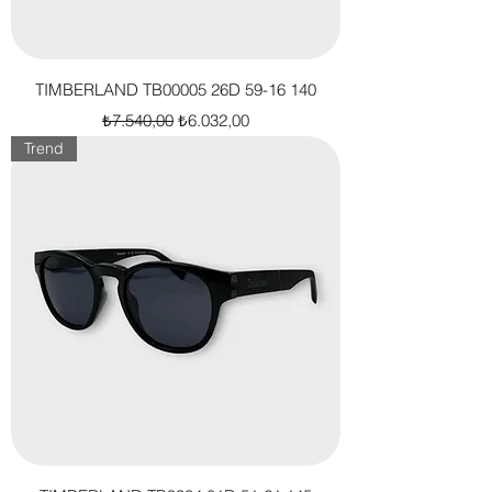
TIMBERLAND TB00005 26D 59-16 140
Normal Fiyat
İndirimli Fiyat
₺7.540,00
₺6.032,00
Trend