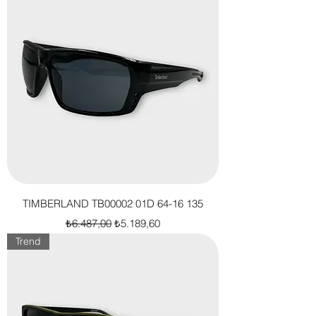
TIMBERLAND TB00002 01D 64-16 135
Normal Fiyat
İndirimli Fiyat
₺6.487,00
₺5.189,60
Trend