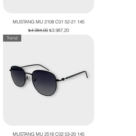
MUSTANG MU 2108 C01 52-21 145
Normal Fiyat
İndirimli Fiyat
₺4.984,00
₺3.987,20
Trend
MUSTANG MU 2516 C02 53-20 145