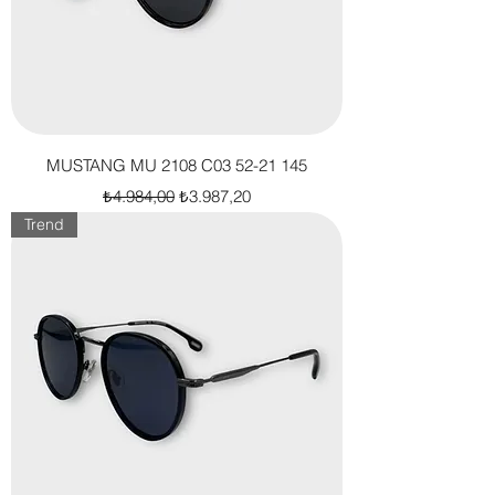
MUSTANG MU 2108 C03 52-21 145
Normal Fiyat
İndirimli Fiyat
₺4.984,00
₺3.987,20
Trend