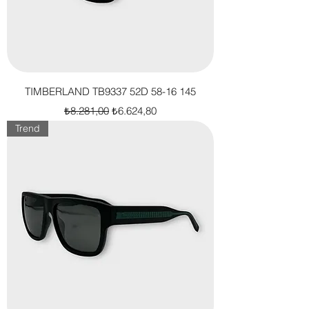
TIMBERLAND TB9337 52D 58-16 145
Normal Fiyat
İndirimli Fiyat
₺8.281,00
₺6.624,80
Trend