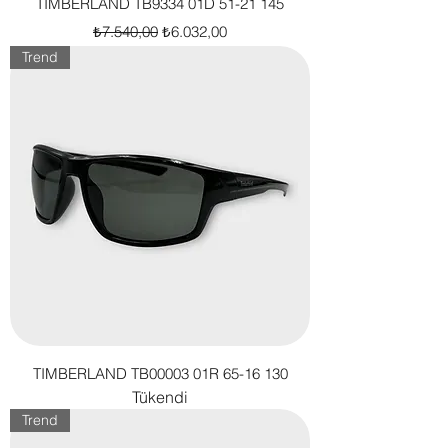
TIMBERLAND TB9334 01D 51-21 145
Normal Fiyat
İndirimli Fiyat
₺7.540,00
₺6.032,00
Trend
TIMBERLAND TB00003 01R 65-16 130
Tükendi
Trend