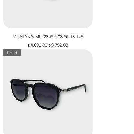
MUSTANG MU 2345 C03 56-18 145
Normal Fiyat
İndirimli Fiyat
₺4.690,00
₺3.752,00
Trend