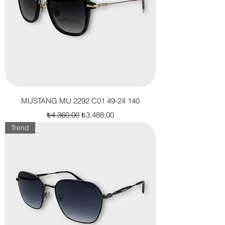
MUSTANG MU 2292 C01 49-24 140
Normal Fiyat
İndirimli Fiyat
₺4.360,00
₺3.488,00
Trend