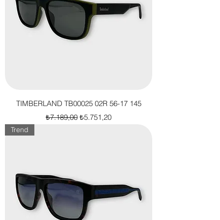
TIMBERLAND TB00025 02R 56-17 145
Normal Fiyat
İndirimli Fiyat
₺7.189,00
₺5.751,20
Trend