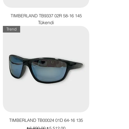
TIMBERLAND TB9337 02R 58-16 145
Tükendi
Trend
TIMBERLAND TB00024 01D 64-16 135
Normal Fiyat
İndirimli Fiyat
₺6.890,00
₺5.512,00