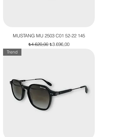
MUSTANG MU 2503 C01 52-22 145
Normal Fiyat
İndirimli Fiyat
₺4.620,00
₺3.696,00
Trend