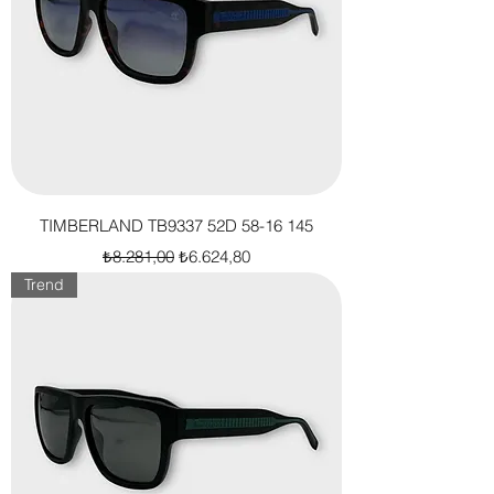
TIMBERLAND TB9337 52D 58-16 145
Normal Fiyat
İndirimli Fiyat
₺8.281,00
₺6.624,80
Trend