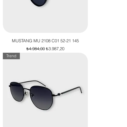
MUSTANG MU 2108 C01 52-21 145
Normal Fiyat
İndirimli Fiyat
₺4.984,00
₺3.987,20
Trend