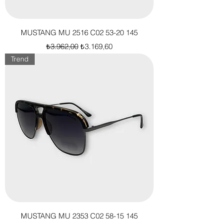
MUSTANG MU 2516 C02 53-20 145
Normal Fiyat
İndirimli Fiyat
₺3.962,00
₺3.169,60
Trend
MUSTANG MU 2353 C02 58-15 145