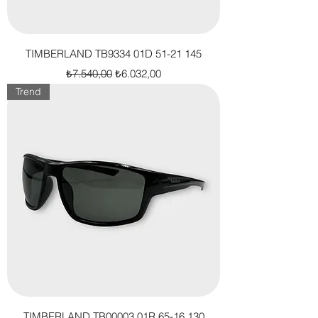
TIMBERLAND TB9334 01D 51-21 145
Normal Fiyat
İndirimli Fiyat
₺7.540,00
₺6.032,00
Trend
TIMBERLAND TB00003 01R 65-16 130