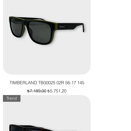
TIMBERLAND TB00025 02R 56-17 145
Normal Fiyat
İndirimli Fiyat
₺7.189,00
₺5.751,20
Trend