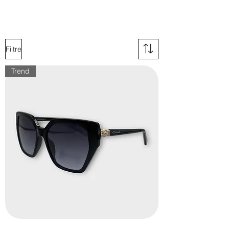
Detaylı bilgi edinmek için sitemizde yer
alan "MESAFELİ SATIŞ SÖZLEŞMESİ"
bölünü inceleyebilirsiniz.
Filtre
Trend