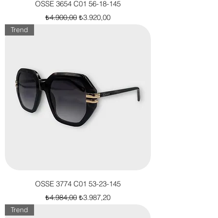
OSSE 3654 C01 56-18-145
Normal Fiyat
İndirimli Fiyat
₺4.900,00
₺3.920,00
Trend
OSSE 3774 C01 53-23-145
Normal Fiyat
İndirimli Fiyat
₺4.984,00
₺3.987,20
Trend