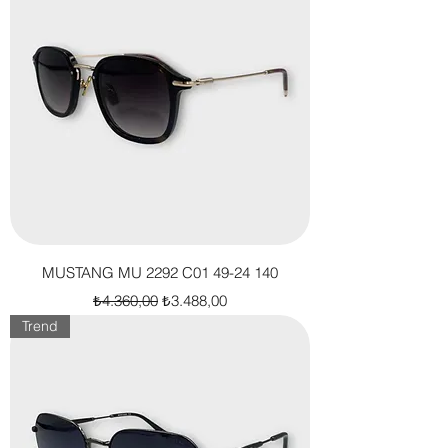
MUSTANG MU 2292 C01 49-24 140
Normal Fiyat
İndirimli Fiyat
₺4.360,00
₺3.488,00
Trend