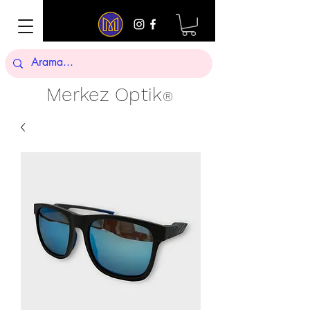
Merkez Optik
®