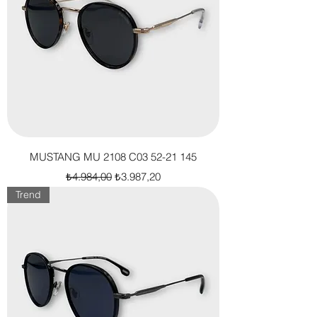
MUSTANG MU 2108 C03 52-21 145
Normal Fiyat
İndirimli Fiyat
₺4.984,00
₺3.987,20
Trend