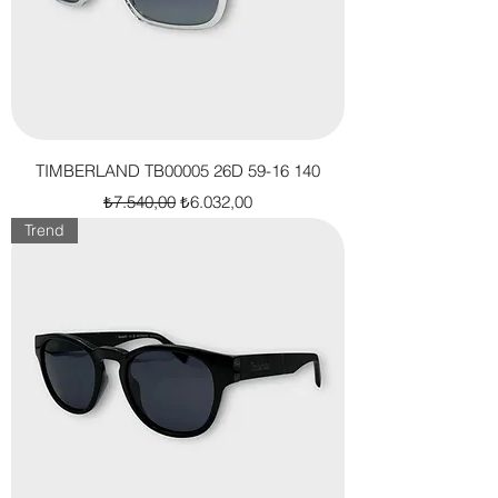
TIMBERLAND TB00005 26D 59-16 140
Normal Fiyat
İndirimli Fiyat
₺7.540,00
₺6.032,00
Trend