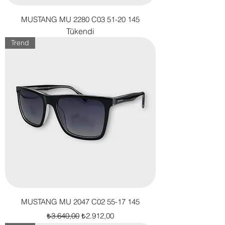
MUSTANG MU 2280 C03 51-20 145
Tükendi
Trend
MUSTANG MU 2047 C02 55-17 145
Normal Fiyat
İndirimli Fiyat
₺3.640,00
₺2.912,00