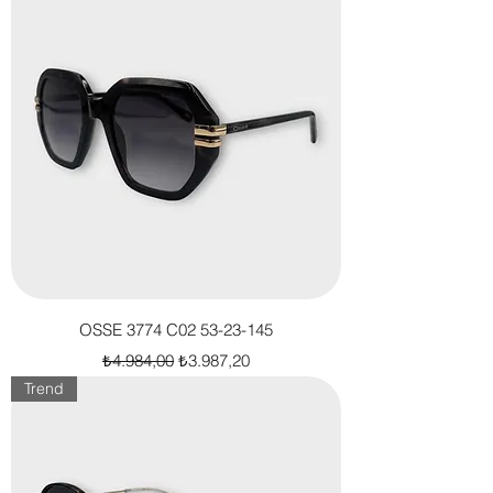
OSSE 3774 C02 53-23-145
Normal Fiyat
İndirimli Fiyat
₺4.984,00
₺3.987,20
Trend