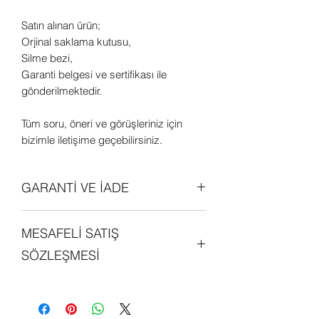
Satın alınan ürün;
Orjinal saklama kutusu,
Silme bezi,
Garanti belgesi ve sertifikası ile
gönderilmektedir.
Tüm soru, öneri ve görüşleriniz için
bizimle iletişime geçebilirsiniz.
GARANTİ VE İADE
Tüm ürünler orjinal olup 2 (iki) yıl
MESAFELİ SATIŞ
garantilidir. Daha detaylı bilgi edinmek
için sitemizdeki "GARANTİ ve İADE
SÖZLEŞMESİ
POLİTİKALARI" bölümünü
inceleyebilirsiniz.
Sitemiz üzerinde alışveriş yapan her
kişi, mesafeli satış sözleşmesini
okumuş ve kabul etmiş sayılmaktadır.