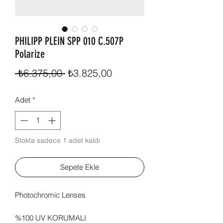
PHILIPP PLEIN SPP 010 C.507P
Polarize
Normal
İndirimli
 ₺6.375,00 
₺3.825,00
Fiyat
Fiyat
Adet
*
Stokta sadece 1 adet kaldı
Sepete Ekle
Photochromic Lenses
%100 UV KORUMALI