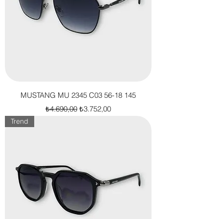
MUSTANG MU 2345 C03 56-18 145
Normal Fiyat
İndirimli Fiyat
₺4.690,00
₺3.752,00
Trend