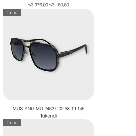
Normal Fiyat
İndirimli Fiyat
₺3.976,00
₺3.180,80
Trend
MUSTANG MU 2462 C02 58-19 145
Tükendi
Trend