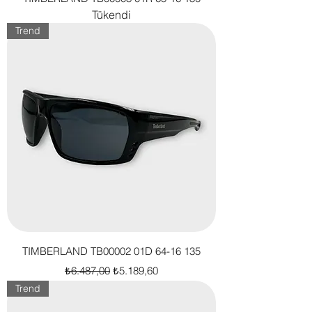
Tükendi
Trend
TIMBERLAND TB00002 01D 64-16 135
Normal Fiyat
İndirimli Fiyat
₺6.487,00
₺5.189,60
Trend