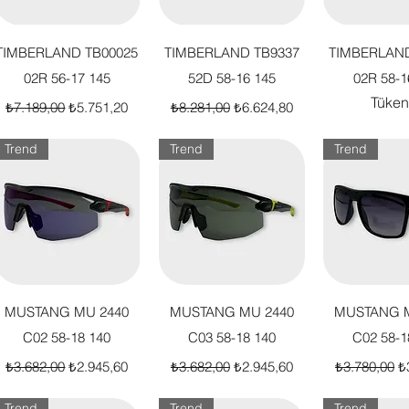
Hızlı Bakış
Hızlı Bakış
Hızlı B
TIMBERLAND TB00025
TIMBERLAND TB9337
TIMBERLAND
02R 56-17 145
52D 58-16 145
02R 58-1
Tüken
Normal Fiyat
İndirimli Fiyat
Normal Fiyat
İndirimli Fiyat
₺7.189,00
₺5.751,20
₺8.281,00
₺6.624,80
Trend
Trend
Trend
Hızlı Bakış
Hızlı Bakış
Hızlı B
MUSTANG MU 2440
MUSTANG MU 2440
MUSTANG M
C02 58-18 140
C03 58-18 140
C02 58-1
Normal Fiyat
İndirimli Fiyat
Normal Fiyat
İndirimli Fiyat
Normal Fiya
İn
₺3.682,00
₺2.945,60
₺3.682,00
₺2.945,60
₺3.780,00
₺
Trend
Trend
Trend