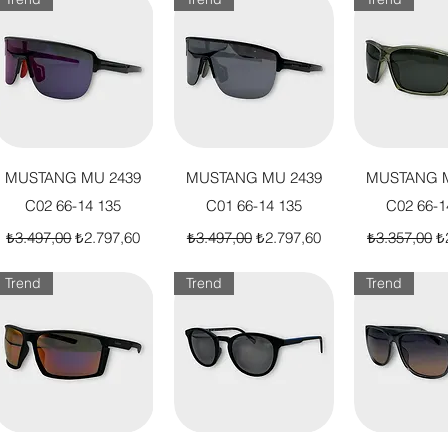
Hızlı Bakış
Hızlı Bakış
Hızlı B
MUSTANG MU 2439
MUSTANG MU 2439
MUSTANG M
C02 66-14 135
C01 66-14 135
C02 66-1
Normal Fiyat
İndirimli Fiyat
Normal Fiyat
İndirimli Fiyat
Normal Fiya
İn
₺3.497,00
₺2.797,60
₺3.497,00
₺2.797,60
₺3.357,00
₺
Trend
Trend
Trend