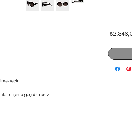
 ₺2.348,
ilmektedir.
mle iletişime geçebilirsiniz.