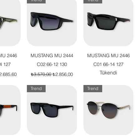
akış
Hızlı Bakış
Hızlı Bakış
U 2446
MUSTANG MU 2444
MUSTANG MU 2446
4 127
C02 66-12 130
C01 66-14 127
Tükendi
t
dirimli Fiyat
Normal Fiyat
İndirimli Fiyat
2.685,60
₺3.570,00
₺2.856,00
Trend
Trend