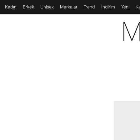
Kadın
Erkek
Unisex
Markalar
Trend
İndirim
Yeni
K
M