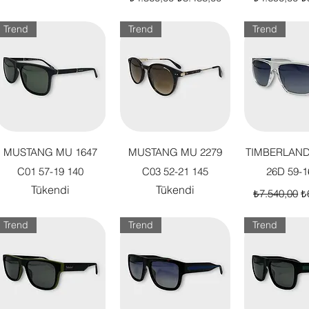
Trend
Trend
Trend
Hızlı Bakış
Hızlı Bakış
Hızlı B
MUSTANG MU 1647
MUSTANG MU 2279
TIMBERLAND
C01 57-19 140
C03 52-21 145
26D 59-1
Tükendi
Tükendi
Normal Fiya
İn
₺7.540,00
₺
Trend
Trend
Trend