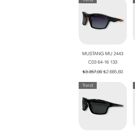
Hızlı Bakış
MUSTANG MU 2443
C03 64-16 133
Normal Fiyat
İndirimli Fiyat
₺3.357,00
₺2.685,60
Trend