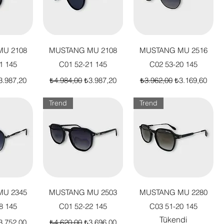
akış
Hızlı Bakış
Hızlı Bakış
U 2108
MUSTANG MU 2108
MUSTANG MU 2516
1 145
C01 52-21 145
C02 53-20 145
t
dirimli Fiyat
Normal Fiyat
İndirimli Fiyat
Normal Fiyat
İndirimli Fiyat
3.987,20
₺4.984,00
₺3.987,20
₺3.962,00
₺3.169,60
Trend
Trend
akış
Hızlı Bakış
Hızlı Bakış
U 2345
MUSTANG MU 2503
MUSTANG MU 2280
8 145
C01 52-22 145
C03 51-20 145
Tükendi
t
dirimli Fiyat
Normal Fiyat
İndirimli Fiyat
3.752,00
₺4.620,00
₺3.696,00