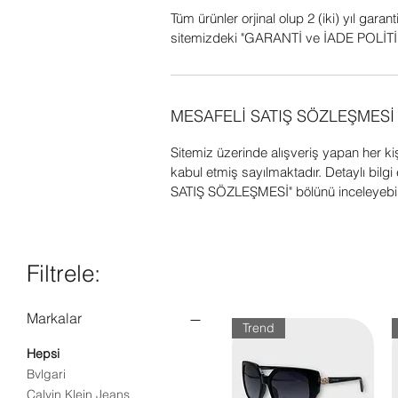
Tüm ürünler orjinal olup 2 (iki) yıl garant
sitemizdeki "GARANTİ ve İADE POLİTİK
MESAFELİ SATIŞ SÖZLEŞMESİ
Sitemiz üzerinde alışveriş yapan her k
kabul etmiş sayılmaktadır. Detaylı bil
SATIŞ SÖZLEŞMESİ" bölünü inceleyebili
Filtrele:
Markalar
Trend
Hepsi
Bvlgari
Calvin Klein Jeans