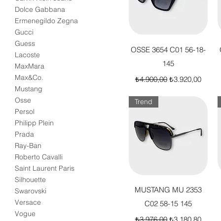
Dolce Gabbana
Ermenegildo Zegna
Gucci
Guess
Hızlı Bakış
OSSE 3654 C01 56-18-
Lacoste
145
MaxMara
Normal Fiyat
İndirimli Fiyat
Max&Co.
₺4.900,00
₺3.920,00
Mustang
Osse
Trend
Persol
Philipp Plein
Prada
Ray-Ban
Roberto Cavalli
Saint Laurent Paris
Silhouette
Hızlı Bakış
MUSTANG MU 2353
Swarovski
Versace
C02 58-15 145
Vogue
Normal Fiyat
İndirimli Fiyat
₺3.976,00
₺3.180,80