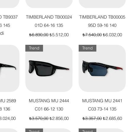
akış
Hızlı Bakış
Hızlı Bakış
 TB9337
TIMBERLAND TB00024
TIMBERLAND TB00005
6 145
01D 64-16 135
95D 59-16 140
di
Normal Fiyat
İndirimli Fiyat
Normal Fiyat
İndirimli Fiyat
₺6.890,00
₺5.512,00
₺7.540,00
₺6.032,00
Trend
Trend
akış
Hızlı Bakış
Hızlı Bakış
U 2589
MUSTANG MU 2444
MUSTANG MU 2441
8 136
C01 66-12 130
C03 73-14 135
t
dirimli Fiyat
Normal Fiyat
İndirimli Fiyat
Normal Fiyat
İndirimli Fiyat
3.024,00
₺3.570,00
₺2.856,00
₺3.357,00
₺2.685,60
Trend
Trend