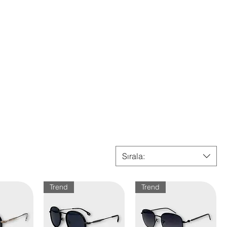
Sırala:
Trend
Trend