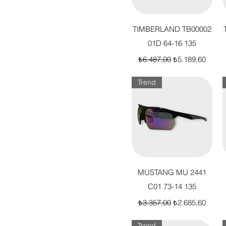
Hızlı Bakış
TIMBERLAND TB00002
01D 64-16 135
Normal Fiyat
İndirimli Fiyat
₺6.487,00
₺5.189,60
Trend
Hızlı Bakış
MUSTANG MU 2441
C01 73-14 135
Normal Fiyat
İndirimli Fiyat
₺3.357,00
₺2.685,60
Trend