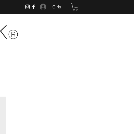
Giriş
k
®