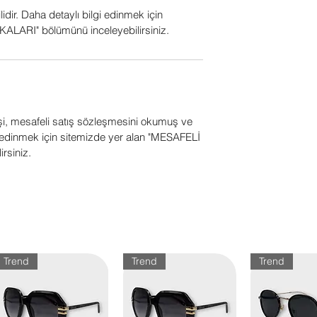
ilidir. Daha detaylı bilgi edinmek için
ALARI" bölümünü inceleyebilirsiniz.
işi, mesafeli satış sözleşmesini okumuş ve
gi edinmek için sitemizde yer alan "MESAFELİ
rsiniz.
Trend
Trend
Trend