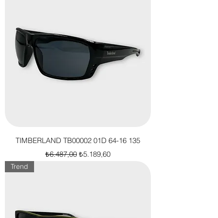
TIMBERLAND TB00002 01D 64-16 135
Normal Fiyat
İndirimli Fiyat
₺6.487,00
₺5.189,60
Trend