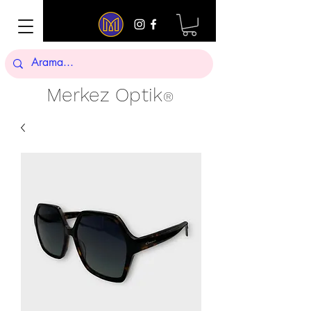
Merkez Optik
®