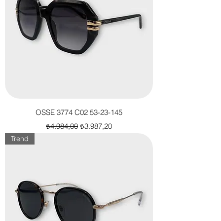
OSSE 3774 C02 53-23-145
Normal Fiyat
İndirimli Fiyat
₺4.984,00
₺3.987,20
Trend