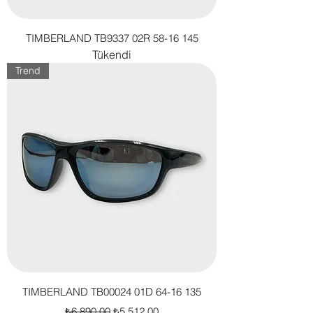
TIMBERLAND TB9337 02R 58-16 145
Tükendi
Trend
TIMBERLAND TB00024 01D 64-16 135
Normal Fiyat
İndirimli Fiyat
₺6.890,00
₺5.512,00