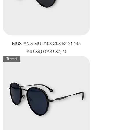
MUSTANG MU 2108 C03 52-21 145
Normal Fiyat
İndirimli Fiyat
₺4.984,00
₺3.987,20
Trend