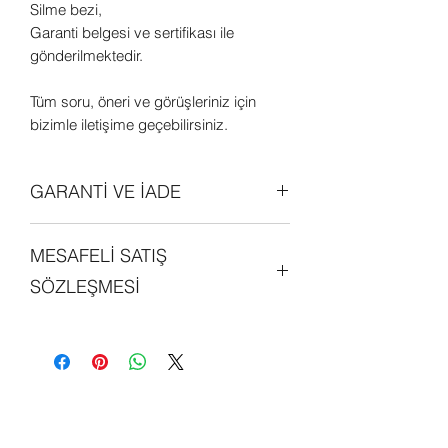
Silme bezi,
Garanti belgesi ve sertifikası ile
gönderilmektedir.
Tüm soru, öneri ve görüşleriniz için
bizimle iletişime geçebilirsiniz.
GARANTİ VE İADE
Tüm ürünler orjinal olup 2 (iki) yıl
MESAFELİ SATIŞ
garantilidir. Daha detaylı bilgi edinmek
için sitemizdeki "GARANTİ ve İADE
SÖZLEŞMESİ
POLİTİKALARI" bölümünü
inceleyebilirsiniz.
Sitemiz üzerinde alışveriş yapan her
kişi, mesafeli satış sözleşmesini
okumuş ve kabul etmiş sayılmaktadır.
Detaylı bilgi edinmek için sitemizde yer
alan "MESAFELİ SATIŞ SÖZLEŞMESİ"
bölünü inceleyebilirsiniz.