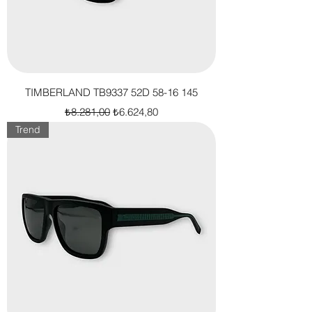
TIMBERLAND TB9337 52D 58-16 145
Normal Fiyat
İndirimli Fiyat
₺8.281,00
₺6.624,80
Trend