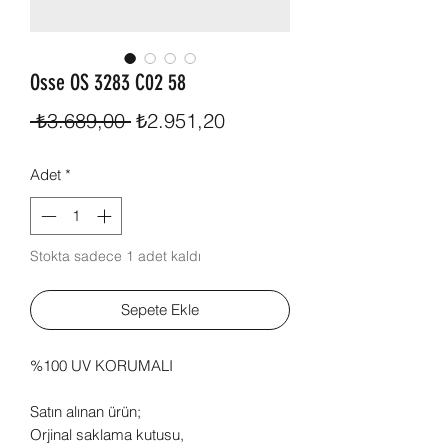
Osse OS 3283 C02 58
Normal
İndirimli
 ₺3.689,00 
₺2.951,20
Fiyat
Fiyat
Adet
*
Stokta sadece 1 adet kaldı
Sepete Ekle
%100 UV KORUMALI
Satın alınan ürün;
Orjinal saklama kutusu,