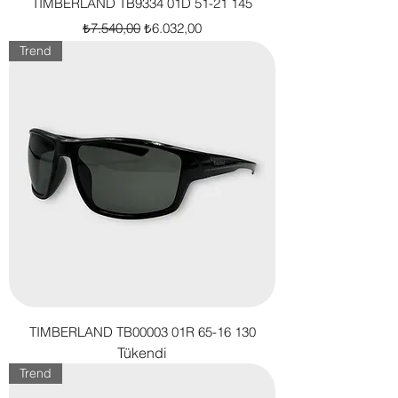
TIMBERLAND TB9334 01D 51-21 145
Normal Fiyat
İndirimli Fiyat
₺7.540,00
₺6.032,00
Trend
TIMBERLAND TB00003 01R 65-16 130
Tükendi
Trend