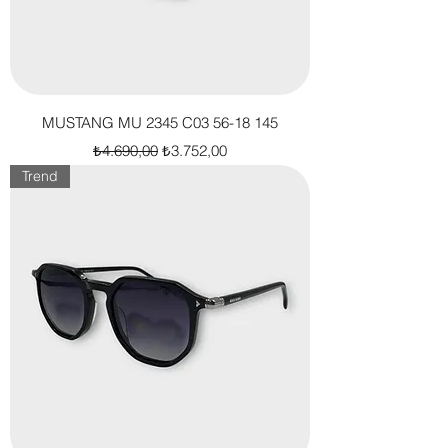
MUSTANG MU 2345 C03 56-18 145
Normal Fiyat
İndirimli Fiyat
₺4.690,00
₺3.752,00
Trend