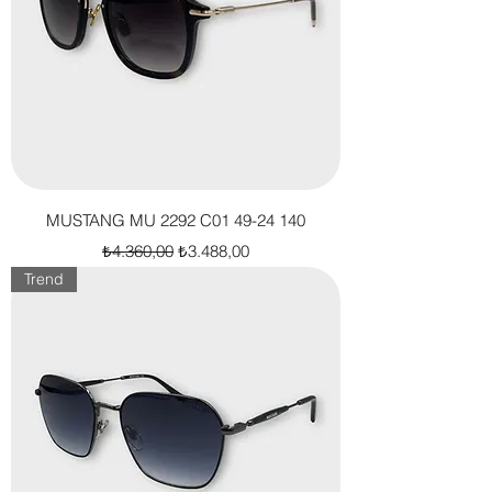
MUSTANG MU 2292 C01 49-24 140
Normal Fiyat
İndirimli Fiyat
₺4.360,00
₺3.488,00
Trend