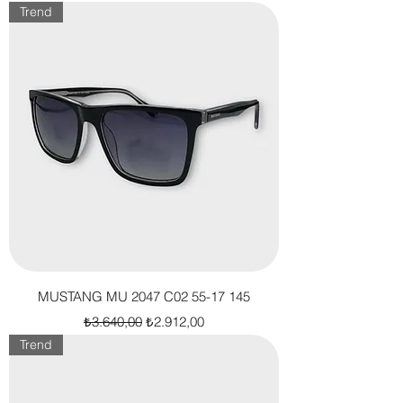
Trend
MUSTANG MU 2047 C02 55-17 145
Normal Fiyat
İndirimli Fiyat
₺3.640,00
₺2.912,00
Trend