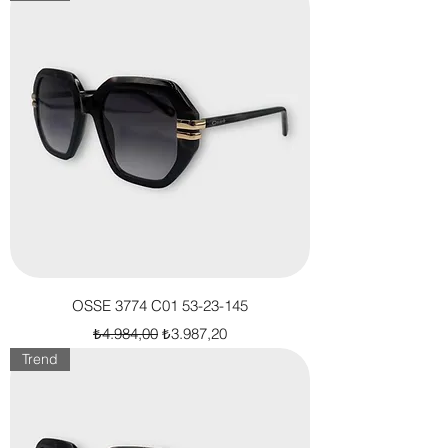
OSSE 3774 C01 53-23-145
Normal Fiyat
İndirimli Fiyat
₺4.984,00
₺3.987,20
Trend