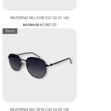
MUSTANG MU 2108 C01 52-21 145
Normal Fiyat
İndirimli Fiyat
₺4.984,00
₺3.987,20
Trend
MUSTANG MU 2516 C02 53-20 145