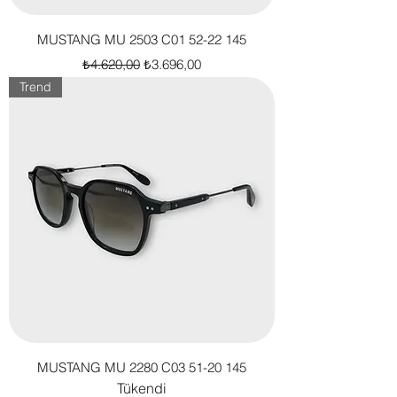
MUSTANG MU 2503 C01 52-22 145
Normal Fiyat
İndirimli Fiyat
₺4.620,00
₺3.696,00
Trend
MUSTANG MU 2280 C03 51-20 145
Tükendi