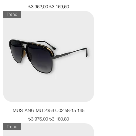
Normal Fiyat
İndirimli Fiyat
₺3.962,00
₺3.169,60
Trend
MUSTANG MU 2353 C02 58-15 145
Normal Fiyat
İndirimli Fiyat
₺3.976,00
₺3.180,80
Trend