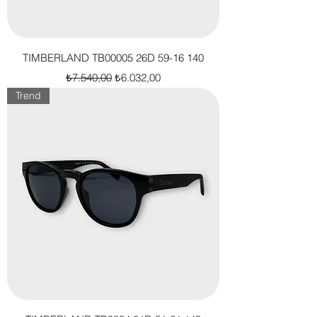
TIMBERLAND TB00005 26D 59-16 140
Normal Fiyat
İndirimli Fiyat
₺7.540,00
₺6.032,00
Trend