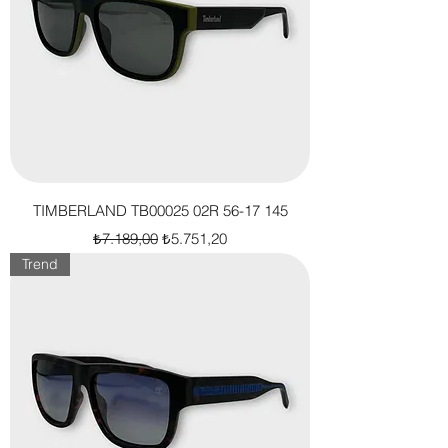
TIMBERLAND TB00025 02R 56-17 145
Normal Fiyat
İndirimli Fiyat
₺7.189,00
₺5.751,20
Trend