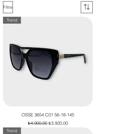
Filtre
Trend
OSSE 3654 C01 56-18-145
Normal Fiyat
İndirimli Fiyat
₺4.900,00
₺3.920,00
Trend