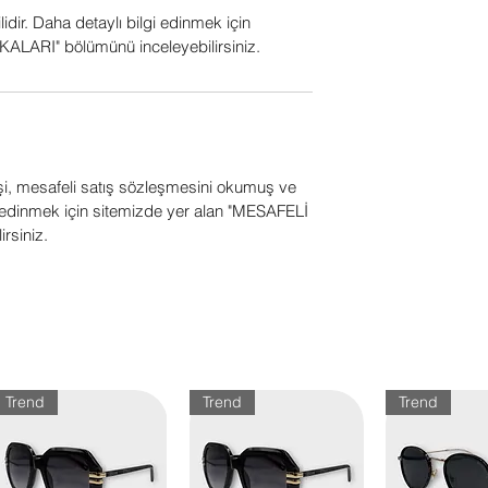
ilidir. Daha detaylı bilgi edinmek için
ALARI" bölümünü inceleyebilirsiniz.
işi, mesafeli satış sözleşmesini okumuş ve
gi edinmek için sitemizde yer alan "MESAFELİ
rsiniz.
Trend
Trend
Trend