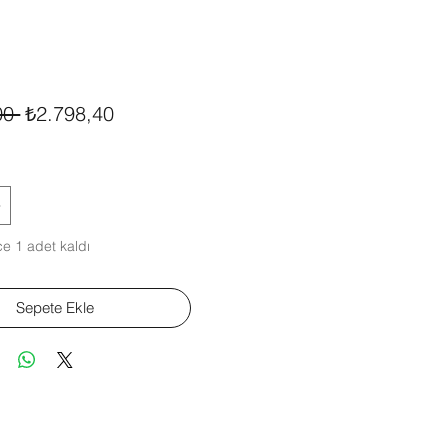
Normal
İndirimli
00 
₺2.798,40
Fiyat
Fiyat
e 1 adet kaldı
Sepete Ekle