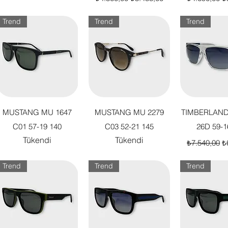
Trend
Trend
Trend
Hızlı Bakış
Hızlı Bakış
Hızlı B
MUSTANG MU 1647
MUSTANG MU 2279
TIMBERLAND
C01 57-19 140
C03 52-21 145
26D 59-1
Tükendi
Tükendi
Normal Fiya
İn
₺7.540,00
₺
Trend
Trend
Trend