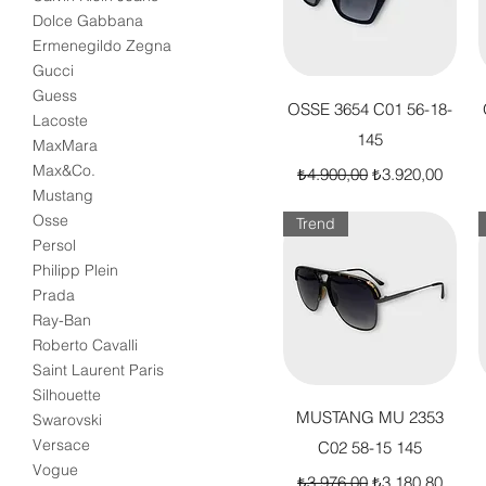
Dolce Gabbana
Ermenegildo Zegna
Gucci
Guess
Hızlı Bakış
OSSE 3654 C01 56-18-
Lacoste
145
MaxMara
Normal Fiyat
İndirimli Fiyat
Max&Co.
₺4.900,00
₺3.920,00
Mustang
Osse
Trend
Persol
Philipp Plein
Prada
Ray-Ban
Roberto Cavalli
Saint Laurent Paris
Silhouette
Hızlı Bakış
MUSTANG MU 2353
Swarovski
Versace
C02 58-15 145
Vogue
Normal Fiyat
İndirimli Fiyat
₺3.976,00
₺3.180,80