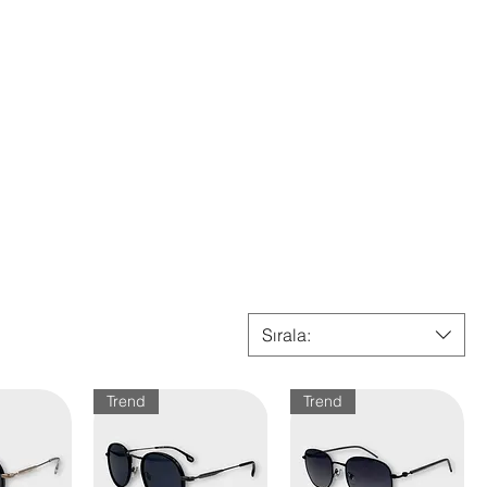
Sırala:
Trend
Trend