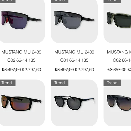
Hızlı Bakış
Hızlı Bakış
Hızlı B
MUSTANG MU 2439
MUSTANG MU 2439
MUSTANG M
C02 66-14 135
C01 66-14 135
C02 66-1
Normal Fiyat
İndirimli Fiyat
Normal Fiyat
İndirimli Fiyat
Normal Fiya
İn
₺3.497,00
₺2.797,60
₺3.497,00
₺2.797,60
₺3.357,00
₺
Trend
Trend
Trend