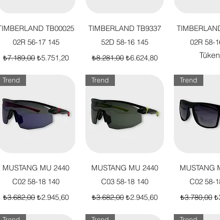
Hızlı Bakış
Hızlı Bakış
Hızlı B
TIMBERLAND TB00025
TIMBERLAND TB9337
TIMBERLAND
02R 56-17 145
52D 58-16 145
02R 58-1
Tüken
Normal Fiyat
İndirimli Fiyat
Normal Fiyat
İndirimli Fiyat
₺7.189,00
₺5.751,20
₺8.281,00
₺6.624,80
Trend
Trend
Trend
Hızlı Bakış
Hızlı Bakış
Hızlı B
MUSTANG MU 2440
MUSTANG MU 2440
MUSTANG M
C02 58-18 140
C03 58-18 140
C02 58-1
Normal Fiyat
İndirimli Fiyat
Normal Fiyat
İndirimli Fiyat
Normal Fiya
İn
₺3.682,00
₺2.945,60
₺3.682,00
₺2.945,60
₺3.780,00
₺
Trend
Trend
Trend