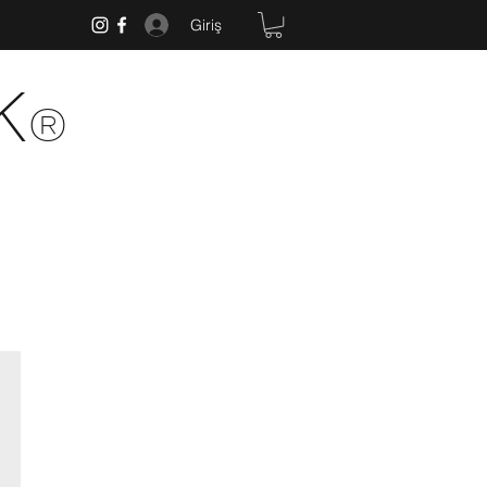
Giriş
k
®