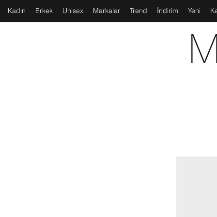
Kadın
Erkek
Unisex
Markalar
Trend
İndirim
Yeni
K
M