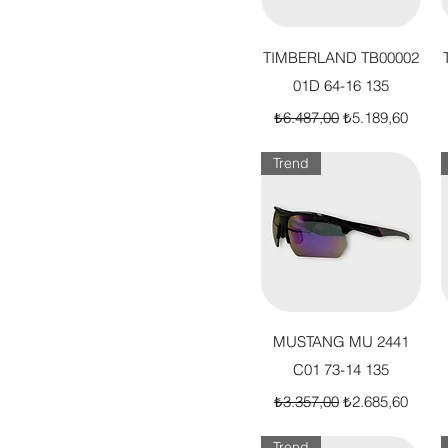
Hızlı Bakış
TIMBERLAND TB00002
01D 64-16 135
Normal Fiyat
İndirimli Fiyat
₺6.487,00
₺5.189,60
Trend
Hızlı Bakış
MUSTANG MU 2441
C01 73-14 135
Normal Fiyat
İndirimli Fiyat
₺3.357,00
₺2.685,60
Trend