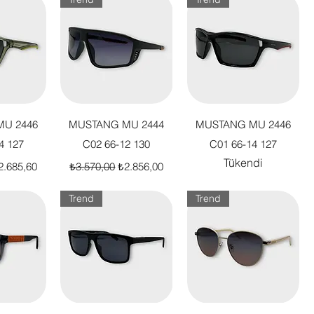
akış
Hızlı Bakış
Hızlı Bakış
U 2446
MUSTANG MU 2444
MUSTANG MU 2446
4 127
C02 66-12 130
C01 66-14 127
Tükendi
t
dirimli Fiyat
Normal Fiyat
İndirimli Fiyat
2.685,60
₺3.570,00
₺2.856,00
Trend
Trend