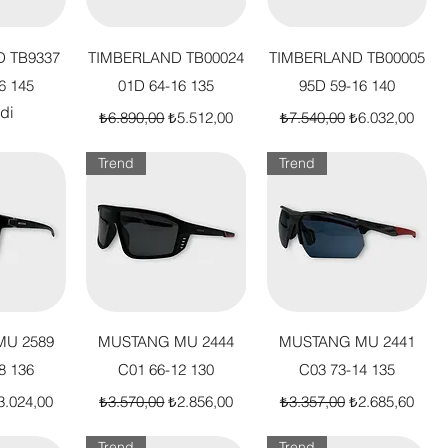
akış
Hızlı Bakış
Hızlı Bakış
 TB9337
TIMBERLAND TB00024
TIMBERLAND TB00005
6 145
01D 64-16 135
95D 59-16 140
di
Normal Fiyat
İndirimli Fiyat
Normal Fiyat
İndirimli Fiyat
₺6.890,00
₺5.512,00
₺7.540,00
₺6.032,00
Trend
Trend
akış
Hızlı Bakış
Hızlı Bakış
U 2589
MUSTANG MU 2444
MUSTANG MU 2441
8 136
C01 66-12 130
C03 73-14 135
t
dirimli Fiyat
Normal Fiyat
İndirimli Fiyat
Normal Fiyat
İndirimli Fiyat
3.024,00
₺3.570,00
₺2.856,00
₺3.357,00
₺2.685,60
Trend
Trend