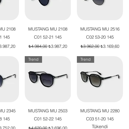
akış
Hızlı Bakış
Hızlı Bakış
U 2108
MUSTANG MU 2108
MUSTANG MU 2516
1 145
C01 52-21 145
C02 53-20 145
t
dirimli Fiyat
Normal Fiyat
İndirimli Fiyat
Normal Fiyat
İndirimli Fiyat
3.987,20
₺4.984,00
₺3.987,20
₺3.962,00
₺3.169,60
Trend
Trend
akış
Hızlı Bakış
Hızlı Bakış
U 2345
MUSTANG MU 2503
MUSTANG MU 2280
8 145
C01 52-22 145
C03 51-20 145
Tükendi
t
dirimli Fiyat
Normal Fiyat
İndirimli Fiyat
3.752,00
₺4.620,00
₺3.696,00