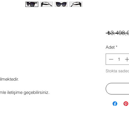
 ₺3.498,
Adet
*
Stokta sadec
ilmektedir.
mle iletişime geçebilirsiniz.