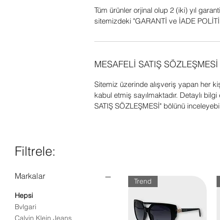
Tüm ürünler orjinal olup 2 (iki) yıl garant
sitemizdeki "GARANTİ ve İADE POLİTİK
MESAFELİ SATIŞ SÖZLEŞMESİ
Sitemiz üzerinde alışveriş yapan her k
kabul etmiş sayılmaktadır. Detaylı bil
SATIŞ SÖZLEŞMESİ" bölünü inceleyebili
Filtrele:
Markalar
Trend
Hepsi
Bvlgari
Calvin Klein Jeans