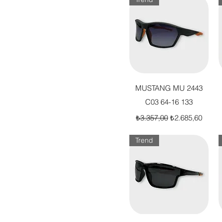
Hızlı Bakış
MUSTANG MU 2443
C03 64-16 133
Normal Fiyat
İndirimli Fiyat
₺3.357,00
₺2.685,60
Trend