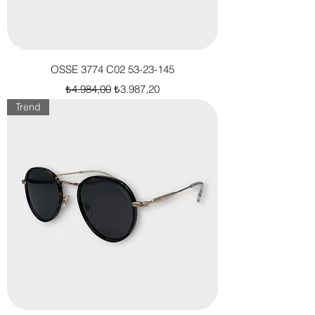
OSSE 3774 C02 53-23-145
Normal Fiyat
İndirimli Fiyat
₺4.984,00
₺3.987,20
Trend