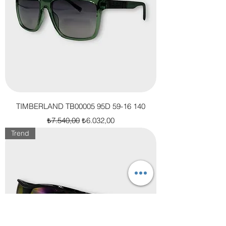
TIMBERLAND TB00005 95D 59-16 140
Normal Fiyat
İndirimli Fiyat
₺7.540,00
₺6.032,00
Trend