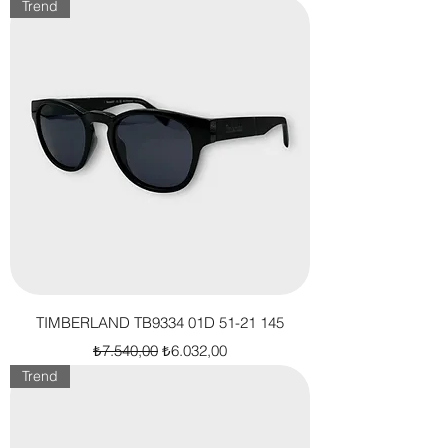
Trend
TIMBERLAND TB9334 01D 51-21 145
Normal Fiyat
İndirimli Fiyat
₺7.540,00
₺6.032,00
Trend