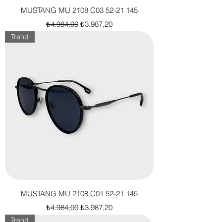
MUSTANG MU 2108 C03 52-21 145
Normal Fiyat
İndirimli Fiyat
₺4.984,00
₺3.987,20
Trend
MUSTANG MU 2108 C01 52-21 145
Normal Fiyat
İndirimli Fiyat
₺4.984,00
₺3.987,20
Trend