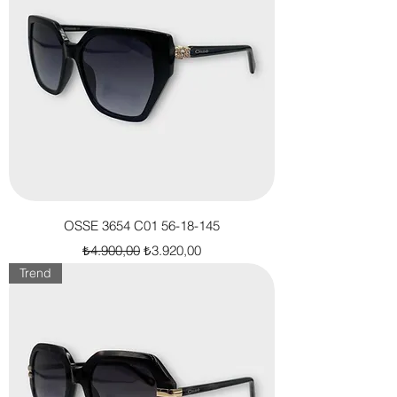
OSSE 3654 C01 56-18-145
Normal Fiyat
İndirimli Fiyat
₺4.900,00
₺3.920,00
Trend