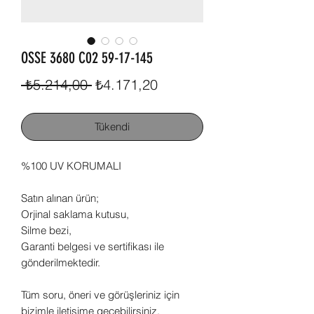
OSSE 3680 C02 59-17-145
Normal
İndirimli
 ₺5.214,00 
₺4.171,20
Fiyat
Fiyat
Tükendi
%100 UV KORUMALI
Satın alınan ürün;
Orjinal saklama kutusu,
Silme bezi,
Garanti belgesi ve sertifikası ile
gönderilmektedir.
Tüm soru, öneri ve görüşleriniz için
bizimle iletişime geçebilirsiniz.