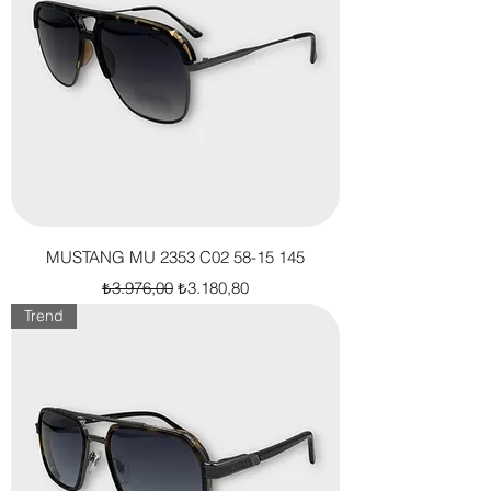
MUSTANG MU 2353 C02 58-15 145
Normal Fiyat
İndirimli Fiyat
₺3.976,00
₺3.180,80
Trend