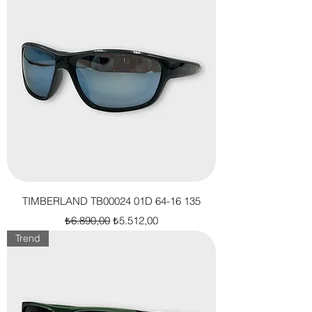
TIMBERLAND TB00024 01D 64-16 135
Normal Fiyat
İndirimli Fiyat
₺6.890,00
₺5.512,00
Trend