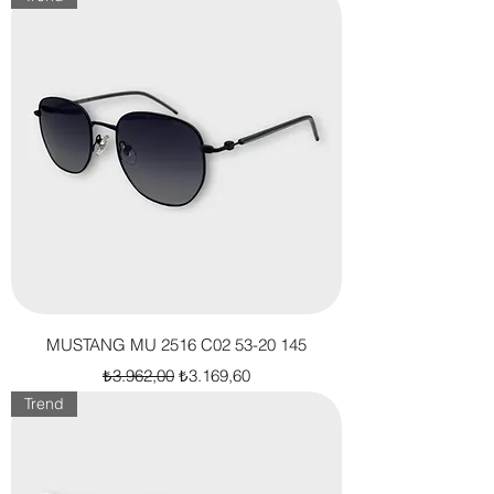
MUSTANG MU 2516 C02 53-20 145
Normal Fiyat
İndirimli Fiyat
₺3.962,00
₺3.169,60
Trend