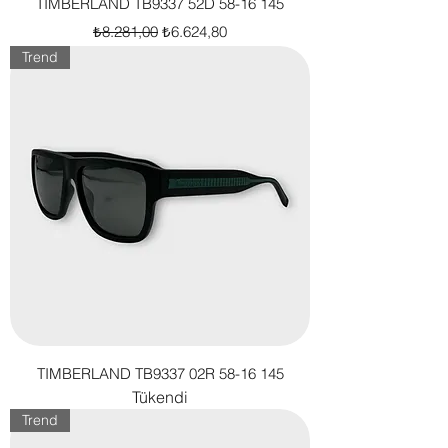
TIMBERLAND TB9337 52D 58-16 145
Normal Fiyat
İndirimli Fiyat
₺8.281,00
₺6.624,80
Trend
TIMBERLAND TB9337 02R 58-16 145
Tükendi
Trend