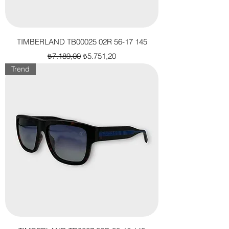
TIMBERLAND TB00025 02R 56-17 145
Normal Fiyat
İndirimli Fiyat
₺7.189,00
₺5.751,20
Trend