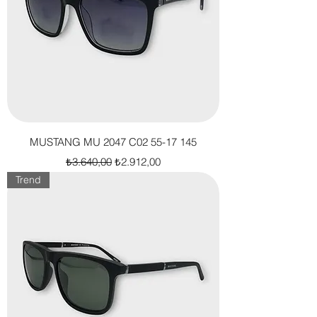
MUSTANG MU 2047 C02 55-17 145
Normal Fiyat
İndirimli Fiyat
₺3.640,00
₺2.912,00
Trend