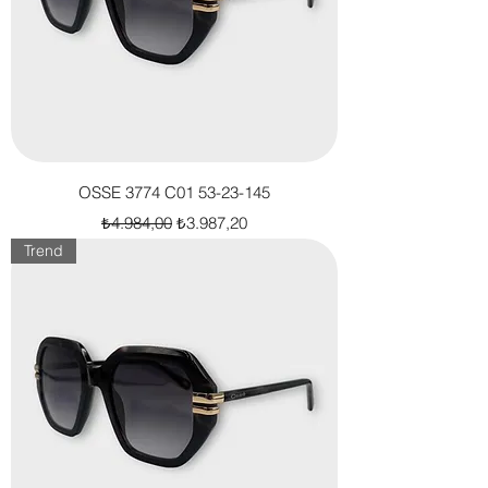
OSSE 3774 C01 53-23-145
Normal Fiyat
İndirimli Fiyat
₺4.984,00
₺3.987,20
Trend