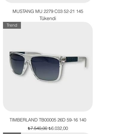
MUSTANG MU 2279 C03 52-21 145
Tükendi
Trend
TIMBERLAND TB00005 26D 59-16 140
Normal Fiyat
İndirimli Fiyat
₺7.540,00
₺6.032,00