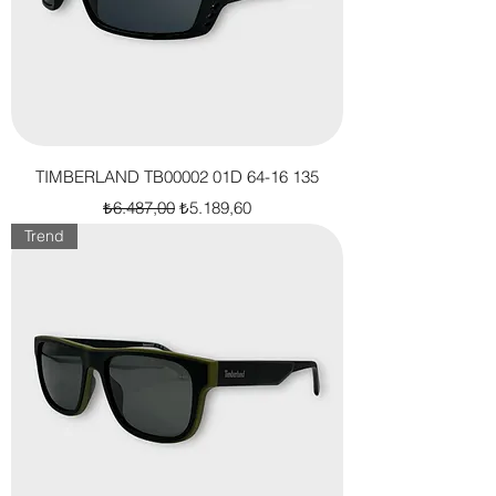
TIMBERLAND TB00002 01D 64-16 135
Normal Fiyat
İndirimli Fiyat
₺6.487,00
₺5.189,60
Trend