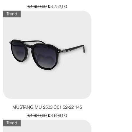
Normal Fiyat
İndirimli Fiyat
₺4.690,00
₺3.752,00
Trend
MUSTANG MU 2503 C01 52-22 145
Normal Fiyat
İndirimli Fiyat
₺4.620,00
₺3.696,00
Trend