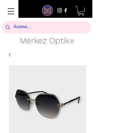
Merkez Optik
®