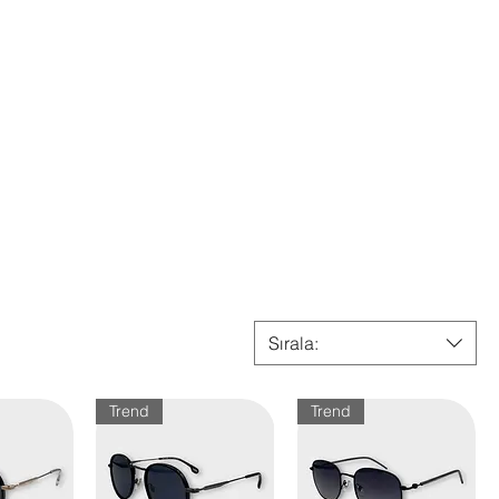
Sırala:
Trend
Trend