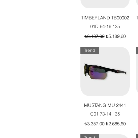
Hızlı Bakış
TIMBERLAND TB00002
01D 64-16 135
Normal Fiyat
İndirimli Fiyat
₺6.487,00
₺5.189,60
Trend
Hızlı Bakış
MUSTANG MU 2441
C01 73-14 135
Normal Fiyat
İndirimli Fiyat
₺3.357,00
₺2.685,60
Trend