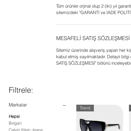
Tüm ürünler orjinal olup 2 (iki) yıl garant
sitemizdeki "GARANTİ ve İADE POLİTİK
MESAFELİ SATIŞ SÖZLEŞMESİ
Sitemiz üzerinde alışveriş yapan her k
kabul etmiş sayılmaktadır. Detaylı bil
SATIŞ SÖZLEŞMESİ" bölünü inceleyebili
Filtrele:
Markalar
Trend
Hepsi
Bvlgari
Calvin Klein Jeans