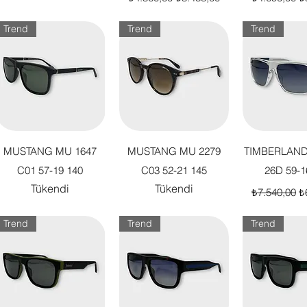
Trend
Trend
Trend
Hızlı Bakış
Hızlı Bakış
Hızlı B
MUSTANG MU 1647
MUSTANG MU 2279
TIMBERLAND
C01 57-19 140
C03 52-21 145
26D 59-1
Tükendi
Tükendi
Normal Fiya
İn
₺7.540,00
₺
Trend
Trend
Trend