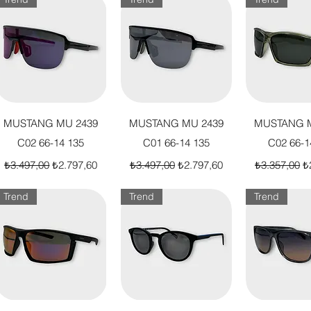
Hızlı Bakış
Hızlı Bakış
Hızlı B
MUSTANG MU 2439
MUSTANG MU 2439
MUSTANG M
C02 66-14 135
C01 66-14 135
C02 66-1
Normal Fiyat
İndirimli Fiyat
Normal Fiyat
İndirimli Fiyat
Normal Fiya
İn
₺3.497,00
₺2.797,60
₺3.497,00
₺2.797,60
₺3.357,00
₺
Trend
Trend
Trend