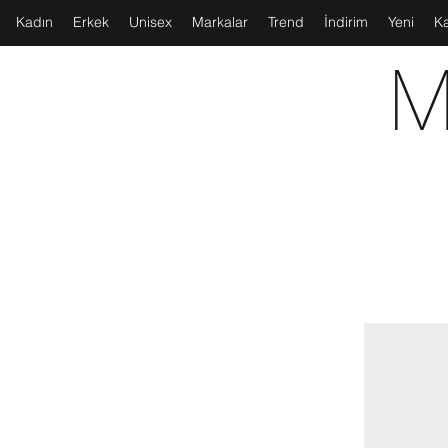
Kadın
Erkek
Unisex
Markalar
Trend
İndirim
Yeni
K
M