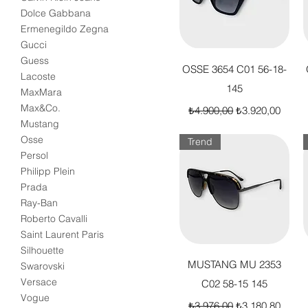
Dolce Gabbana
Ermenegildo Zegna
Gucci
Guess
Hızlı Bakış
OSSE 3654 C01 56-18-
Lacoste
145
MaxMara
Normal Fiyat
İndirimli Fiyat
Max&Co.
₺4.900,00
₺3.920,00
Mustang
Osse
Trend
Persol
Philipp Plein
Prada
Ray-Ban
Roberto Cavalli
Saint Laurent Paris
Silhouette
Hızlı Bakış
MUSTANG MU 2353
Swarovski
Versace
C02 58-15 145
Vogue
Normal Fiyat
İndirimli Fiyat
₺3.976,00
₺3.180,80