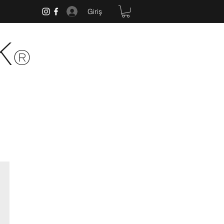
Giriş
k
®