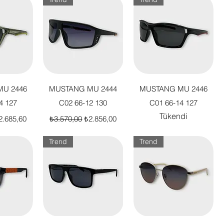
akış
Hızlı Bakış
Hızlı Bakış
U 2446
MUSTANG MU 2444
MUSTANG MU 2446
4 127
C02 66-12 130
C01 66-14 127
Tükendi
t
dirimli Fiyat
Normal Fiyat
İndirimli Fiyat
2.685,60
₺3.570,00
₺2.856,00
Trend
Trend