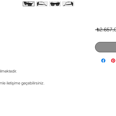
 ₺2.657,
ilmektedir.
mle iletişime geçebilirsiniz.