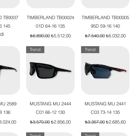
akış
Hızlı Bakış
Hızlı Bakış
 TB9337
TIMBERLAND TB00024
TIMBERLAND TB00005
6 145
01D 64-16 135
95D 59-16 140
di
Normal Fiyat
İndirimli Fiyat
Normal Fiyat
İndirimli Fiyat
₺6.890,00
₺5.512,00
₺7.540,00
₺6.032,00
Trend
Trend
akış
Hızlı Bakış
Hızlı Bakış
U 2589
MUSTANG MU 2444
MUSTANG MU 2441
8 136
C01 66-12 130
C03 73-14 135
t
dirimli Fiyat
Normal Fiyat
İndirimli Fiyat
Normal Fiyat
İndirimli Fiyat
3.024,00
₺3.570,00
₺2.856,00
₺3.357,00
₺2.685,60
Trend
Trend