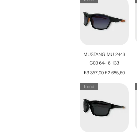
Hızlı Bakış
MUSTANG MU 2443
C03 64-16 133
Normal Fiyat
İndirimli Fiyat
₺3.357,00
₺2.685,60
Trend