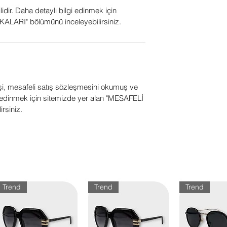
ilidir. Daha detaylı bilgi edinmek için
ALARI" bölümünü inceleyebilirsiniz.
işi, mesafeli satış sözleşmesini okumuş ve
gi edinmek için sitemizde yer alan "MESAFELİ
rsiniz.
Trend
Trend
Trend