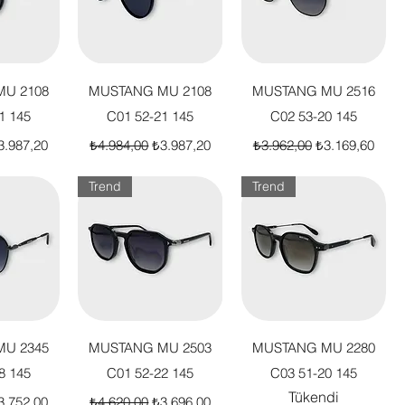
akış
Hızlı Bakış
Hızlı Bakış
U 2108
MUSTANG MU 2108
MUSTANG MU 2516
1 145
C01 52-21 145
C02 53-20 145
t
dirimli Fiyat
Normal Fiyat
İndirimli Fiyat
Normal Fiyat
İndirimli Fiyat
3.987,20
₺4.984,00
₺3.987,20
₺3.962,00
₺3.169,60
Trend
Trend
akış
Hızlı Bakış
Hızlı Bakış
U 2345
MUSTANG MU 2503
MUSTANG MU 2280
8 145
C01 52-22 145
C03 51-20 145
Tükendi
t
dirimli Fiyat
Normal Fiyat
İndirimli Fiyat
3.752,00
₺4.620,00
₺3.696,00