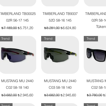
Hızlı Bakış
Hızlı Bakış
Hızlı B
TIMBERLAND TB00025
TIMBERLAND TB9337
TIMBERLAND
02R 56-17 145
52D 58-16 145
02R 58-1
Tüken
Normal Fiyat
İndirimli Fiyat
Normal Fiyat
İndirimli Fiyat
₺7.189,00
₺5.751,20
₺8.281,00
₺6.624,80
Trend
Trend
Trend
Hızlı Bakış
Hızlı Bakış
Hızlı B
MUSTANG MU 2440
MUSTANG MU 2440
MUSTANG M
C02 58-18 140
C03 58-18 140
C02 58-1
Normal Fiyat
İndirimli Fiyat
Normal Fiyat
İndirimli Fiyat
Normal Fiya
İn
₺3.682,00
₺2.945,60
₺3.682,00
₺2.945,60
₺3.780,00
₺
Trend
Trend
Trend