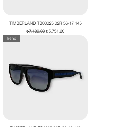
TIMBERLAND TB00025 02R 56-17 145
Normal Fiyat
İndirimli Fiyat
₺7.189,00
₺5.751,20
Trend