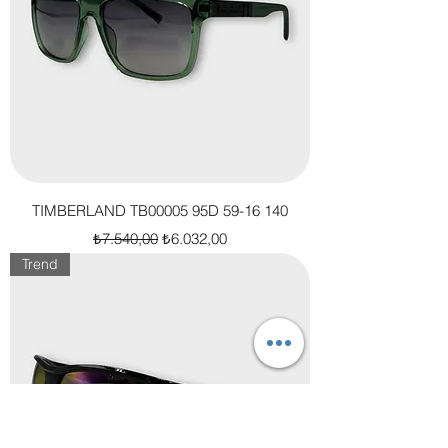
TIMBERLAND TB00005 95D 59-16 140
Normal Fiyat
İndirimli Fiyat
₺7.540,00
₺6.032,00
Trend