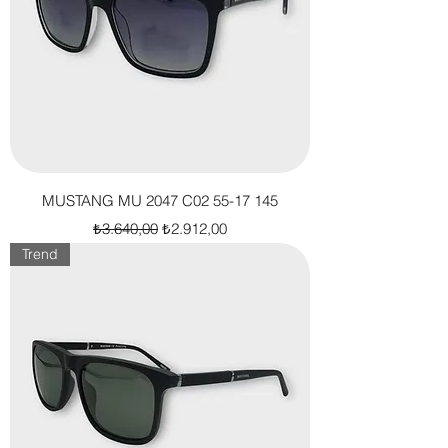
MUSTANG MU 2047 C02 55-17 145
Normal Fiyat
İndirimli Fiyat
₺3.640,00
₺2.912,00
Trend