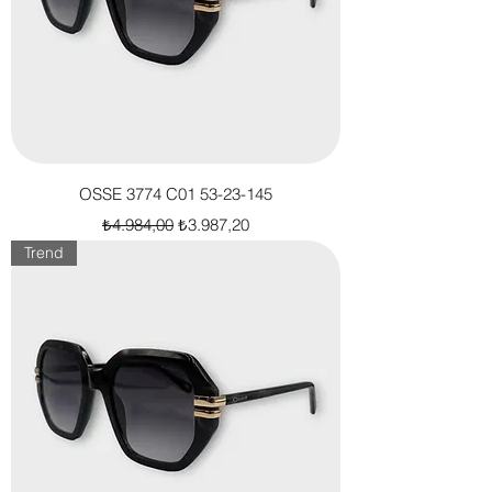
OSSE 3774 C01 53-23-145
Normal Fiyat
İndirimli Fiyat
₺4.984,00
₺3.987,20
Trend