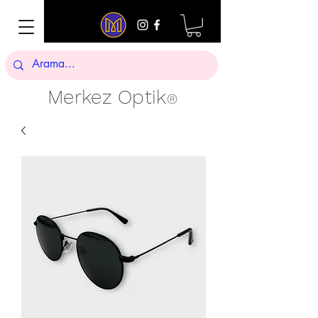
Merkez Optik
®