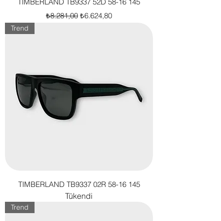
TIMBERLAND TB9337 52D 58-16 145
Normal Fiyat
İndirimli Fiyat
₺8.281,00
₺6.624,80
Trend
TIMBERLAND TB9337 02R 58-16 145
Tükendi
Trend