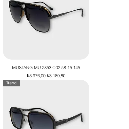
MUSTANG MU 2353 C02 58-15 145
Normal Fiyat
İndirimli Fiyat
₺3.976,00
₺3.180,80
Trend