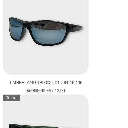
TIMBERLAND TB00024 01D 64-16 135
Normal Fiyat
İndirimli Fiyat
₺6.890,00
₺5.512,00
Trend