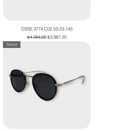
OSSE 3774 C02 53-23-145
Normal Fiyat
İndirimli Fiyat
₺4.984,00
₺3.987,20
Trend