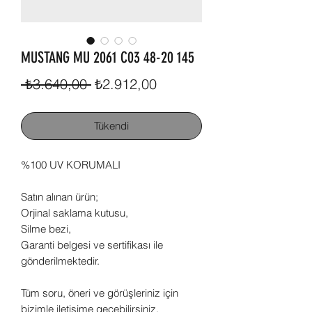
MUSTANG MU 2061 C03 48-20 145
Normal
İndirimli
 ₺3.640,00 
₺2.912,00
Fiyat
Fiyat
Tükendi
%100 UV KORUMALI
Satın alınan ürün;
Orjinal saklama kutusu,
Silme bezi,
Garanti belgesi ve sertifikası ile
gönderilmektedir.
Tüm soru, öneri ve görüşleriniz için
bizimle iletişime geçebilirsiniz.