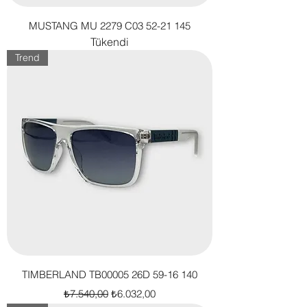
MUSTANG MU 2279 C03 52-21 145
Tükendi
Trend
TIMBERLAND TB00005 26D 59-16 140
Normal Fiyat
İndirimli Fiyat
₺7.540,00
₺6.032,00