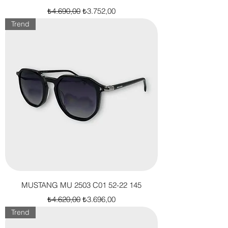
Normal Fiyat
İndirimli Fiyat
₺4.690,00
₺3.752,00
Trend
MUSTANG MU 2503 C01 52-22 145
Normal Fiyat
İndirimli Fiyat
₺4.620,00
₺3.696,00
Trend