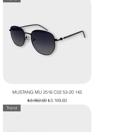
MUSTANG MU 2516 C02 53-20 145
Normal Fiyat
İndirimli Fiyat
₺3.962,00
₺3.169,60
Trend