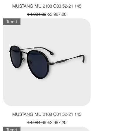
MUSTANG MU 2108 C03 52-21 145
Normal Fiyat
İndirimli Fiyat
₺4.984,00
₺3.987,20
Trend
MUSTANG MU 2108 C01 52-21 145
Normal Fiyat
İndirimli Fiyat
₺4.984,00
₺3.987,20
Trend