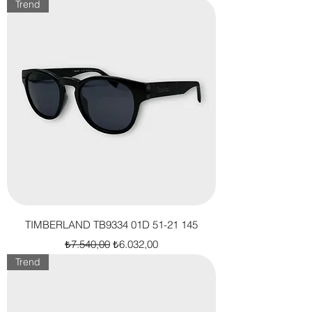
Trend
TIMBERLAND TB9334 01D 51-21 145
Normal Fiyat
İndirimli Fiyat
₺7.540,00
₺6.032,00
Trend