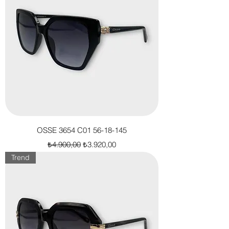
OSSE 3654 C01 56-18-145
Normal Fiyat
İndirimli Fiyat
₺4.900,00
₺3.920,00
Trend