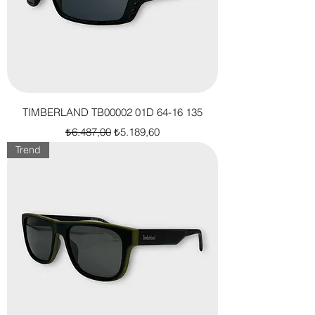
TIMBERLAND TB00002 01D 64-16 135
Normal Fiyat
İndirimli Fiyat
₺6.487,00
₺5.189,60
Trend