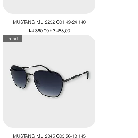
MUSTANG MU 2292 C01 49-24 140
Normal Fiyat
İndirimli Fiyat
₺4.360,00
₺3.488,00
Trend
MUSTANG MU 2345 C03 56-18 145