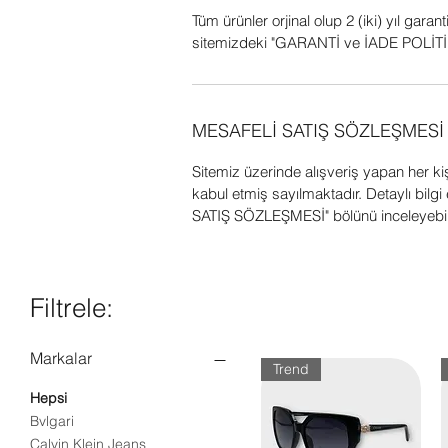
Tüm ürünler orjinal olup 2 (iki) yıl garant
sitemizdeki "GARANTİ ve İADE POLİTİK
MESAFELİ SATIŞ SÖZLEŞMESİ
Sitemiz üzerinde alışveriş yapan her k
kabul etmiş sayılmaktadır. Detaylı bil
SATIŞ SÖZLEŞMESİ" bölünü inceleyebili
Filtrele:
Markalar
Trend
Hepsi
Bvlgari
Calvin Klein Jeans