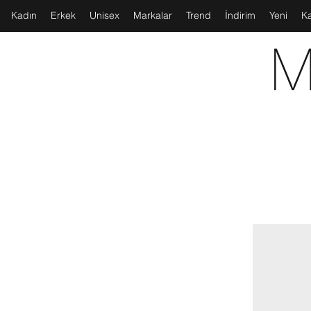
Kadın
Erkek
Unisex
Markalar
Trend
İndirim
Yeni
K
M