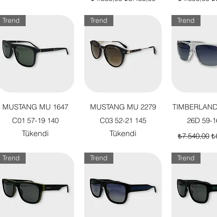
Trend
Trend
Trend
Hızlı Bakış
Hızlı Bakış
Hızlı B
MUSTANG MU 1647
MUSTANG MU 2279
TIMBERLAND
C01 57-19 140
C03 52-21 145
26D 59-1
Tükendi
Tükendi
Normal Fiya
İn
₺7.540,00
₺
Trend
Trend
Trend