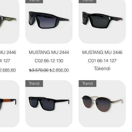
akış
Hızlı Bakış
Hızlı Bakış
U 2446
MUSTANG MU 2444
MUSTANG MU 2446
4 127
C02 66-12 130
C01 66-14 127
Tükendi
t
dirimli Fiyat
Normal Fiyat
İndirimli Fiyat
2.685,60
₺3.570,00
₺2.856,00
Trend
Trend