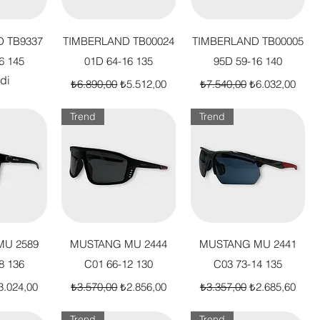
akış
Hızlı Bakış
Hızlı Bakış
 TB9337
TIMBERLAND TB00024
TIMBERLAND TB00005
6 145
01D 64-16 135
95D 59-16 140
di
Normal Fiyat
İndirimli Fiyat
Normal Fiyat
İndirimli Fiyat
₺6.890,00
₺5.512,00
₺7.540,00
₺6.032,00
Trend
Trend
akış
Hızlı Bakış
Hızlı Bakış
U 2589
MUSTANG MU 2444
MUSTANG MU 2441
8 136
C01 66-12 130
C03 73-14 135
t
dirimli Fiyat
Normal Fiyat
İndirimli Fiyat
Normal Fiyat
İndirimli Fiyat
3.024,00
₺3.570,00
₺2.856,00
₺3.357,00
₺2.685,60
Trend
Trend