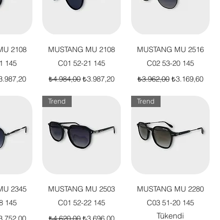
akış
Hızlı Bakış
Hızlı Bakış
U 2108
MUSTANG MU 2108
MUSTANG MU 2516
1 145
C01 52-21 145
C02 53-20 145
t
dirimli Fiyat
Normal Fiyat
İndirimli Fiyat
Normal Fiyat
İndirimli Fiyat
3.987,20
₺4.984,00
₺3.987,20
₺3.962,00
₺3.169,60
Trend
Trend
akış
Hızlı Bakış
Hızlı Bakış
U 2345
MUSTANG MU 2503
MUSTANG MU 2280
8 145
C01 52-22 145
C03 51-20 145
Tükendi
t
dirimli Fiyat
Normal Fiyat
İndirimli Fiyat
3.752,00
₺4.620,00
₺3.696,00