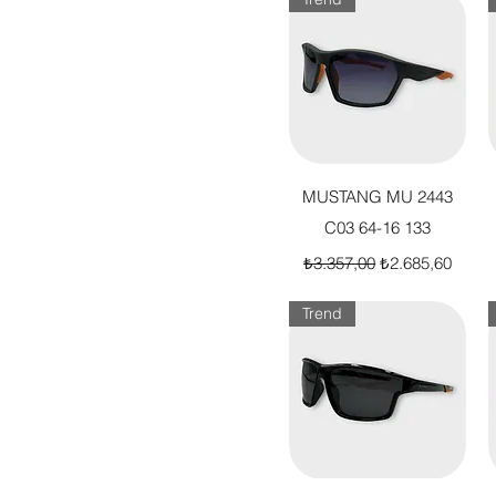
Hızlı Bakış
MUSTANG MU 2443
C03 64-16 133
Normal Fiyat
İndirimli Fiyat
₺3.357,00
₺2.685,60
Trend