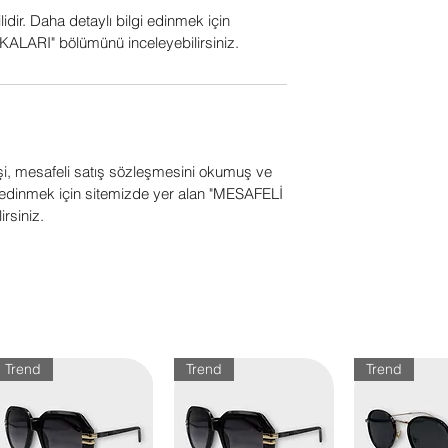
ilidir. Daha detaylı bilgi edinmek için
ALARI" bölümünü inceleyebilirsiniz.
işi, mesafeli satış sözleşmesini okumuş ve
gi edinmek için sitemizde yer alan "MESAFELİ
rsiniz.
Trend
Trend
Trend