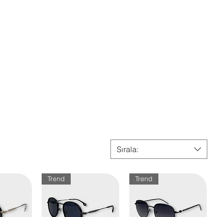
Sırala:
Trend
Trend