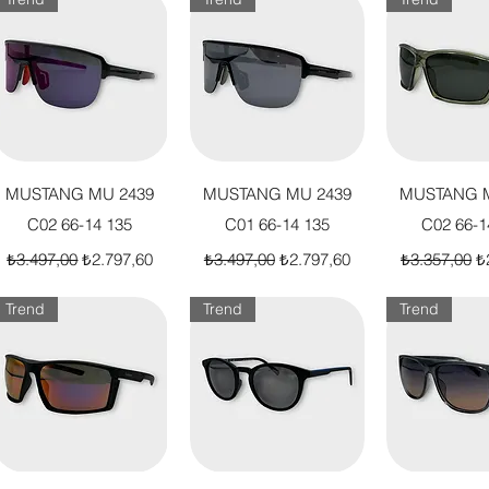
Hızlı Bakış
Hızlı Bakış
Hızlı B
MUSTANG MU 2439
MUSTANG MU 2439
MUSTANG M
C02 66-14 135
C01 66-14 135
C02 66-1
Normal Fiyat
İndirimli Fiyat
Normal Fiyat
İndirimli Fiyat
Normal Fiya
İn
₺3.497,00
₺2.797,60
₺3.497,00
₺2.797,60
₺3.357,00
₺
Trend
Trend
Trend