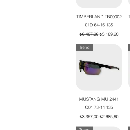
Hızlı Bakış
TIMBERLAND TB00002
01D 64-16 135
Normal Fiyat
İndirimli Fiyat
₺6.487,00
₺5.189,60
Trend
Hızlı Bakış
MUSTANG MU 2441
C01 73-14 135
Normal Fiyat
İndirimli Fiyat
₺3.357,00
₺2.685,60
Trend