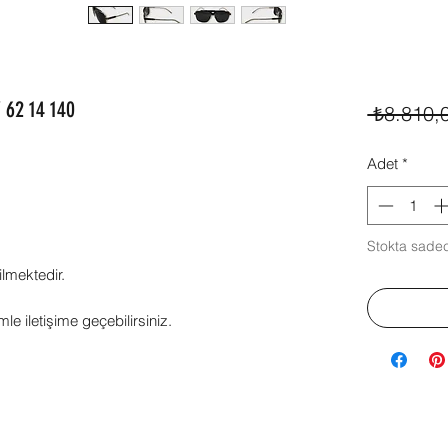
62 14 140
 ₺8.810,
Adet
*
Stokta sadec
ilmektedir.
mle iletişime geçebilirsiniz.