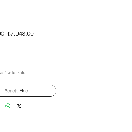
Normal
İndirimli
00 
₺7.048,00
Fiyat
Fiyat
e 1 adet kaldı
Sepete Ekle