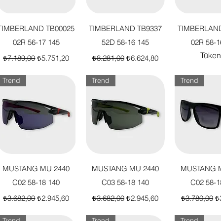
Hızlı Bakış
Hızlı Bakış
Hızlı B
TIMBERLAND TB00025
TIMBERLAND TB9337
TIMBERLAND
02R 56-17 145
52D 58-16 145
02R 58-1
Tüken
Normal Fiyat
İndirimli Fiyat
Normal Fiyat
İndirimli Fiyat
₺7.189,00
₺5.751,20
₺8.281,00
₺6.624,80
Trend
Trend
Trend
Hızlı Bakış
Hızlı Bakış
Hızlı B
MUSTANG MU 2440
MUSTANG MU 2440
MUSTANG M
C02 58-18 140
C03 58-18 140
C02 58-1
Normal Fiyat
İndirimli Fiyat
Normal Fiyat
İndirimli Fiyat
Normal Fiya
İn
₺3.682,00
₺2.945,60
₺3.682,00
₺2.945,60
₺3.780,00
₺
Trend
Trend
Trend