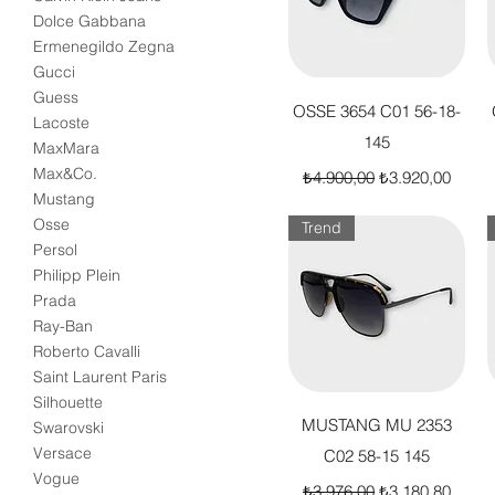
Dolce Gabbana
Ermenegildo Zegna
Gucci
Guess
Hızlı Bakış
OSSE 3654 C01 56-18-
Lacoste
145
MaxMara
Normal Fiyat
İndirimli Fiyat
Max&Co.
₺4.900,00
₺3.920,00
Mustang
Osse
Trend
Persol
Philipp Plein
Prada
Ray-Ban
Roberto Cavalli
Saint Laurent Paris
Silhouette
Hızlı Bakış
MUSTANG MU 2353
Swarovski
Versace
C02 58-15 145
Vogue
Normal Fiyat
İndirimli Fiyat
₺3.976,00
₺3.180,80