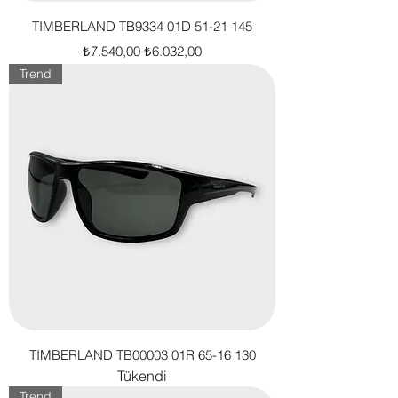
TIMBERLAND TB9334 01D 51-21 145
Normal Fiyat
İndirimli Fiyat
₺7.540,00
₺6.032,00
Trend
TIMBERLAND TB00003 01R 65-16 130
Tükendi
Trend