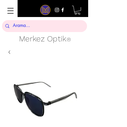
Merkez Optik
®