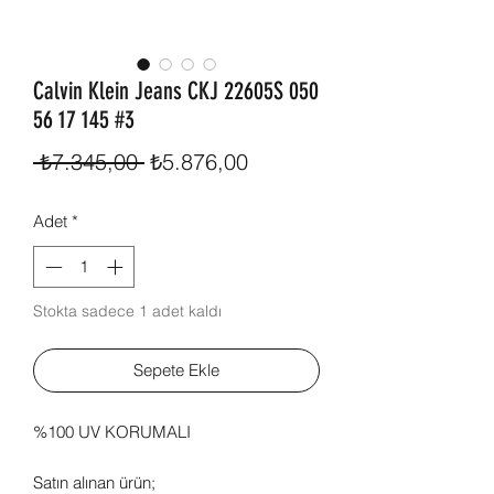
Calvin Klein Jeans CKJ 22605S 050
56 17 145 #3
Normal
İndirimli
 ₺7.345,00 
₺5.876,00
Fiyat
Fiyat
Adet
*
Stokta sadece 1 adet kaldı
Sepete Ekle
%100 UV KORUMALI
Satın alınan ürün;