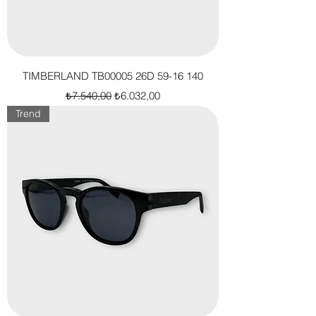
TIMBERLAND TB00005 26D 59-16 140
Normal Fiyat
İndirimli Fiyat
₺7.540,00
₺6.032,00
Trend