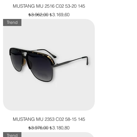
MUSTANG MU 2516 C02 53-20 145
Normal Fiyat
İndirimli Fiyat
₺3.962,00
₺3.169,60
Trend
MUSTANG MU 2353 C02 58-15 145
Normal Fiyat
İndirimli Fiyat
₺3.976,00
₺3.180,80
Trend