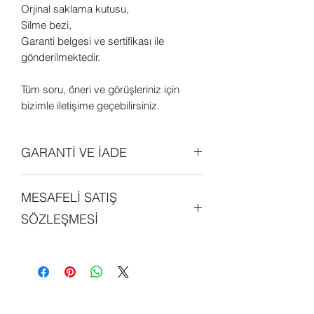
Orjinal saklama kutusu,
Silme bezi,
Garanti belgesi ve sertifikası ile
gönderilmektedir.
Tüm soru, öneri ve görüşleriniz için
bizimle iletişime geçebilirsiniz.
GARANTİ VE İADE
Tüm ürünler orjinal olup 2 (iki) yıl
MESAFELİ SATIŞ
garantilidir. Daha detaylı bilgi edinmek
için sitemizdeki "GARANTİ ve İADE
SÖZLEŞMESİ
POLİTİKALARI" bölümünü
inceleyebilirsiniz.
Sitemiz üzerinde alışveriş yapan her
kişi, mesafeli satış sözleşmesini
okumuş ve kabul etmiş sayılmaktadır.
Detaylı bilgi edinmek için sitemizde yer
alan "MESAFELİ SATIŞ SÖZLEŞMESİ"