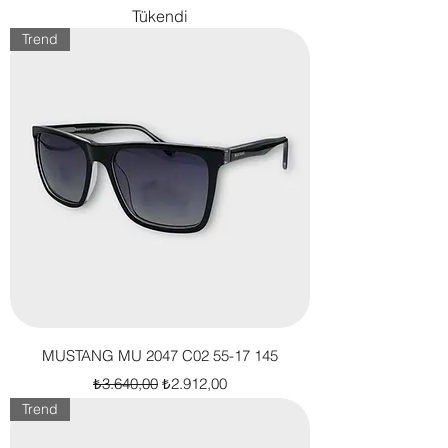
Tükendi
Trend
MUSTANG MU 2047 C02 55-17 145
Normal Fiyat
İndirimli Fiyat
₺3.640,00
₺2.912,00
Trend