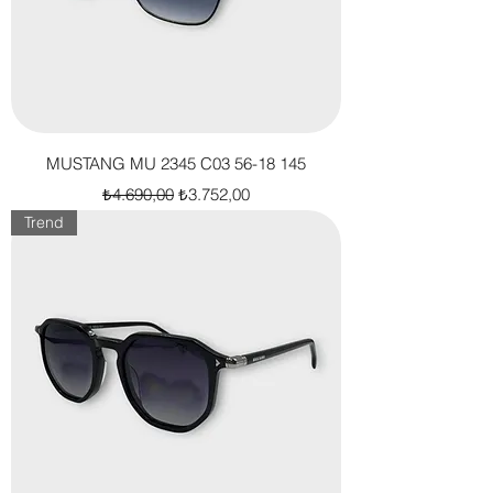
MUSTANG MU 2345 C03 56-18 145
Normal Fiyat
İndirimli Fiyat
₺4.690,00
₺3.752,00
Trend