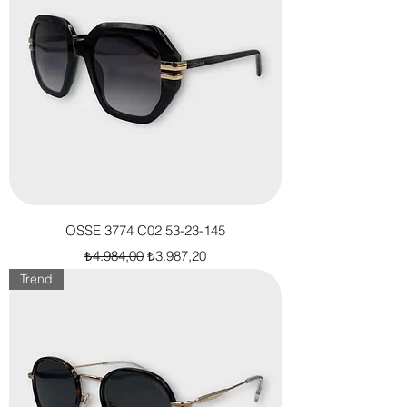
OSSE 3774 C02 53-23-145
Normal Fiyat
İndirimli Fiyat
₺4.984,00
₺3.987,20
Trend