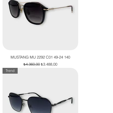
MUSTANG MU 2292 C01 49-24 140
Normal Fiyat
İndirimli Fiyat
₺4.360,00
₺3.488,00
Trend