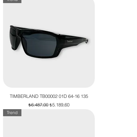
TIMBERLAND TB00002 01D 64-16 135
Normal Fiyat
İndirimli Fiyat
₺6.487,00
₺5.189,60
Trend