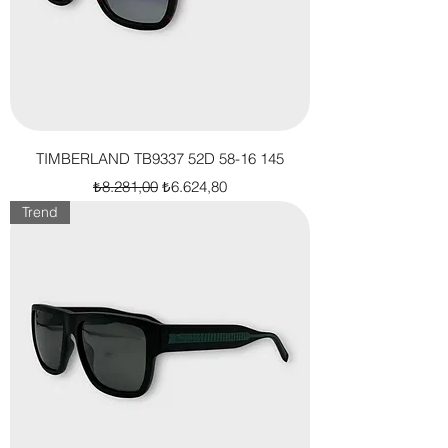
TIMBERLAND TB9337 52D 58-16 145
Normal Fiyat
İndirimli Fiyat
₺8.281,00
₺6.624,80
Trend