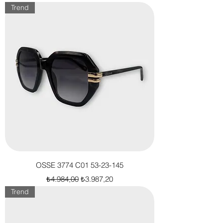
Trend
OSSE 3774 C01 53-23-145
Normal Fiyat
İndirimli Fiyat
₺4.984,00
₺3.987,20
Trend