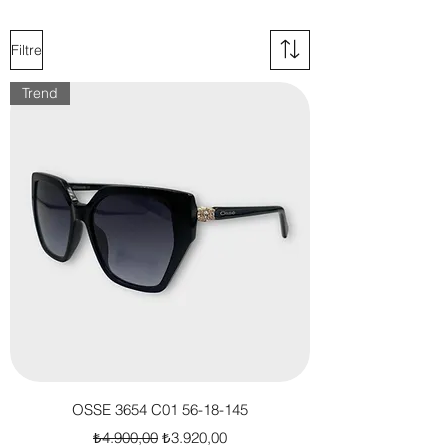
bölünü inceleyebilirsiniz.
Filtre
Trend
OSSE 3654 C01 56-18-145
Normal Fiyat
İndirimli Fiyat
₺4.900,00
₺3.920,00