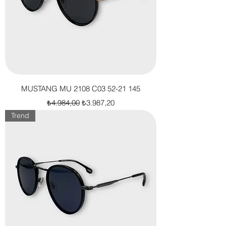
MUSTANG MU 2108 C03 52-21 145
Normal Fiyat
İndirimli Fiyat
₺4.984,00
₺3.987,20
Trend