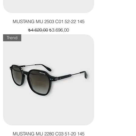
MUSTANG MU 2503 C01 52-22 145
Normal Fiyat
İndirimli Fiyat
₺4.620,00
₺3.696,00
Trend
MUSTANG MU 2280 C03 51-20 145