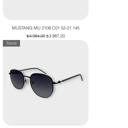
MUSTANG MU 2108 C01 52-21 145
Normal Fiyat
İndirimli Fiyat
₺4.984,00
₺3.987,20
Trend