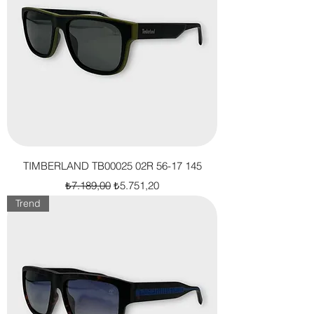
TIMBERLAND TB00025 02R 56-17 145
Normal Fiyat
İndirimli Fiyat
₺7.189,00
₺5.751,20
Trend