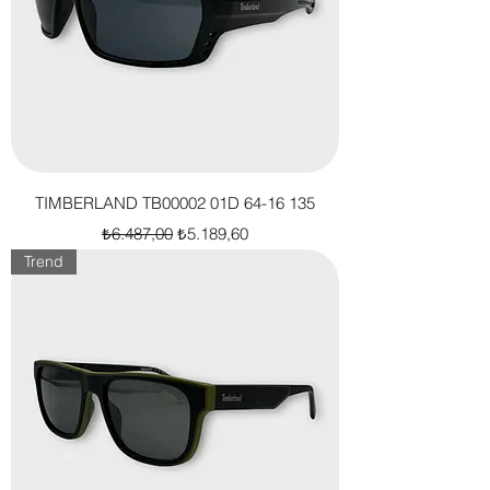
TIMBERLAND TB00002 01D 64-16 135
Normal Fiyat
İndirimli Fiyat
₺6.487,00
₺5.189,60
Trend