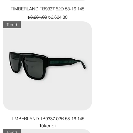
TIMBERLAND TB9337 52D 58-16 145
Normal Fiyat
İndirimli Fiyat
₺8.281,00
₺6.624,80
Trend
TIMBERLAND TB9337 02R 58-16 145
Tükendi
Trend