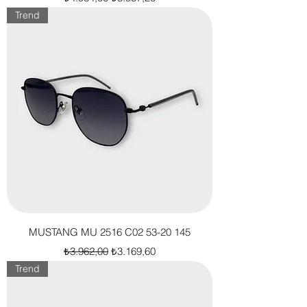
Trend
MUSTANG MU 2516 C02 53-20 145
Normal Fiyat
İndirimli Fiyat
₺3.962,00
₺3.169,60
Trend