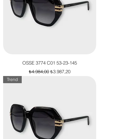
OSSE 3774 C01 53-23-145
Normal Fiyat
İndirimli Fiyat
₺4.984,00
₺3.987,20
Trend