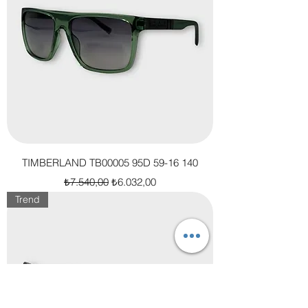
TIMBERLAND TB00005 95D 59-16 140
Normal Fiyat
İndirimli Fiyat
₺7.540,00
₺6.032,00
Trend