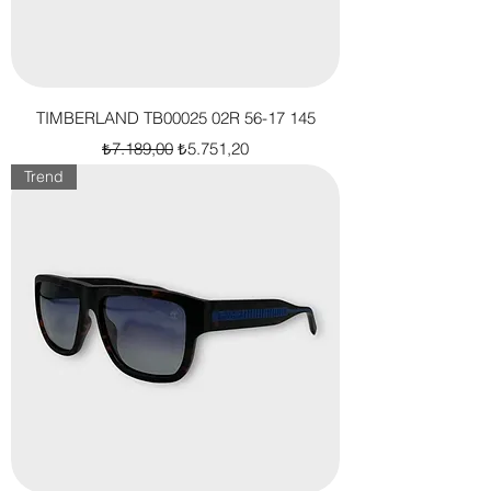
TIMBERLAND TB00025 02R 56-17 145
Normal Fiyat
İndirimli Fiyat
₺7.189,00
₺5.751,20
Trend