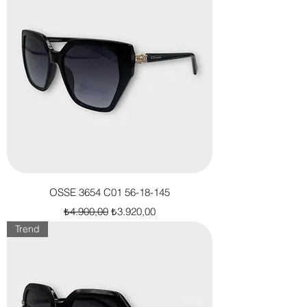
OSSE 3654 C01 56-18-145
Normal Fiyat
İndirimli Fiyat
₺4.900,00
₺3.920,00
Trend