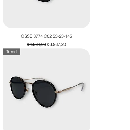
OSSE 3774 C02 53-23-145
Normal Fiyat
İndirimli Fiyat
₺4.984,00
₺3.987,20
Trend