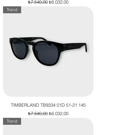
Normal Fiyat
İndirimli Fiyat
₺7.540,00
₺6.032,00
Trend
TIMBERLAND TB9334 01D 51-21 145
Normal Fiyat
İndirimli Fiyat
₺7.540,00
₺6.032,00
Trend