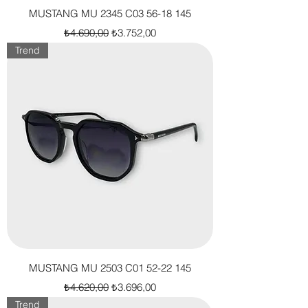
MUSTANG MU 2345 C03 56-18 145
Normal Fiyat
İndirimli Fiyat
₺4.690,00
₺3.752,00
Trend
MUSTANG MU 2503 C01 52-22 145
Normal Fiyat
İndirimli Fiyat
₺4.620,00
₺3.696,00
Trend