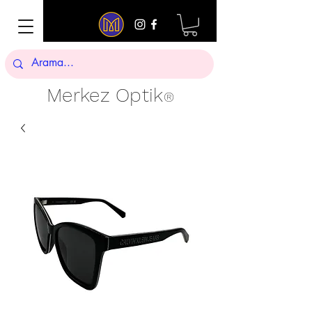
Merkez Optik
®