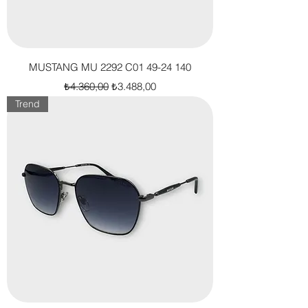
MUSTANG MU 2292 C01 49-24 140
Normal Fiyat
İndirimli Fiyat
₺4.360,00
₺3.488,00
Trend