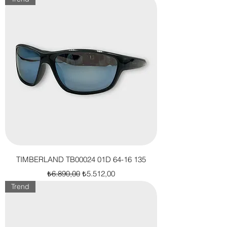
TIMBERLAND TB00024 01D 64-16 135
Normal Fiyat
İndirimli Fiyat
₺6.890,00
₺5.512,00
Trend