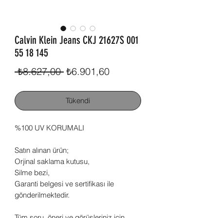
Calvin Klein Jeans CKJ 21627S 001
55 18 145
Normal
İndirimli
 ₺8.627,00 
₺6.901,60
Fiyat
Fiyat
Tükendi
%100 UV KORUMALI
Satın alınan ürün;
Orjinal saklama kutusu,
Silme bezi,
Garanti belgesi ve sertifikası ile
gönderilmektedir.
Tüm soru, öneri ve görüşleriniz için