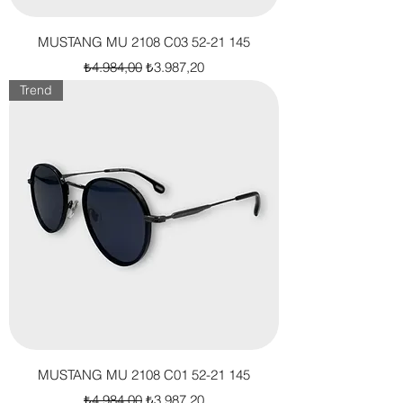
MUSTANG MU 2108 C03 52-21 145
Normal Fiyat
İndirimli Fiyat
₺4.984,00
₺3.987,20
Trend
MUSTANG MU 2108 C01 52-21 145
Normal Fiyat
İndirimli Fiyat
₺4.984,00
₺3.987,20