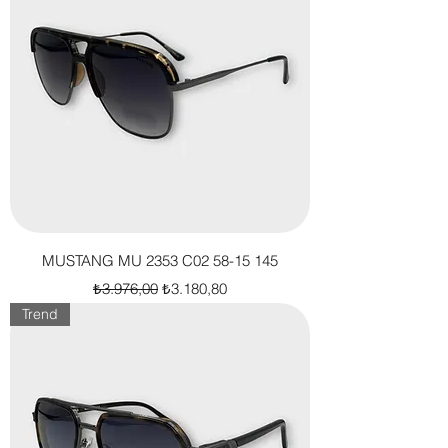
MUSTANG MU 2353 C02 58-15 145
Normal Fiyat
İndirimli Fiyat
₺3.976,00
₺3.180,80
Trend