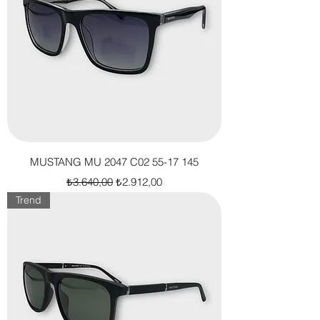
MUSTANG MU 2047 C02 55-17 145
Normal Fiyat
İndirimli Fiyat
₺3.640,00
₺2.912,00
Trend