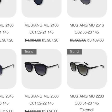
akış
Hızlı Bakış
Hızlı Bakış
U 2108
MUSTANG MU 2108
MUSTANG MU 2516
1 145
C01 52-21 145
C02 53-20 145
t
dirimli Fiyat
Normal Fiyat
İndirimli Fiyat
Normal Fiyat
İndirimli Fiyat
3.987,20
₺4.984,00
₺3.987,20
₺3.962,00
₺3.169,60
Trend
Trend
akış
Hızlı Bakış
Hızlı Bakış
U 2345
MUSTANG MU 2503
MUSTANG MU 2280
8 145
C01 52-22 145
C03 51-20 145
Tükendi
t
dirimli Fiyat
Normal Fiyat
İndirimli Fiyat
3.752,00
₺4.620,00
₺3.696,00