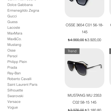
Dolce Gabbana
Ermenegildo Zegna
Gucci
Guess
Hızlı Bakış
OSSE 3654 C01 56-18-
Lacoste
145
MaxMara
Normal Fiyat
İndirimli Fiyat
Max&Co.
₺4.900,00
₺3.920,00
Mustang
Osse
Trend
Persol
Philipp Plein
Prada
Ray-Ban
Roberto Cavalli
Saint Laurent Paris
Silhouette
Hızlı Bakış
MUSTANG MU 2353
Swarovski
Versace
C02 58-15 145
Vogue
Normal Fiyat
İndirimli Fiyat
₺3.976,00
₺3.180,80