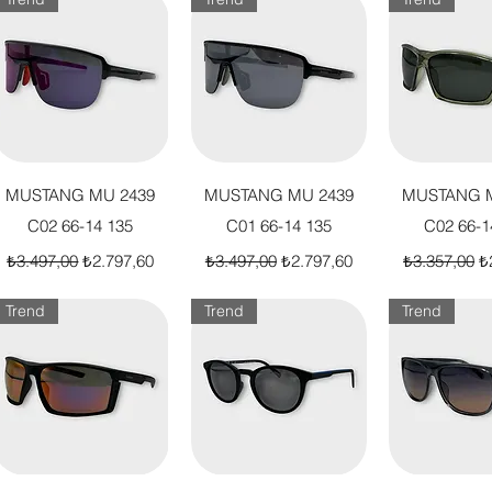
Hızlı Bakış
Hızlı Bakış
Hızlı B
MUSTANG MU 2439
MUSTANG MU 2439
MUSTANG M
C02 66-14 135
C01 66-14 135
C02 66-1
Normal Fiyat
İndirimli Fiyat
Normal Fiyat
İndirimli Fiyat
Normal Fiya
İn
₺3.497,00
₺2.797,60
₺3.497,00
₺2.797,60
₺3.357,00
₺
Trend
Trend
Trend