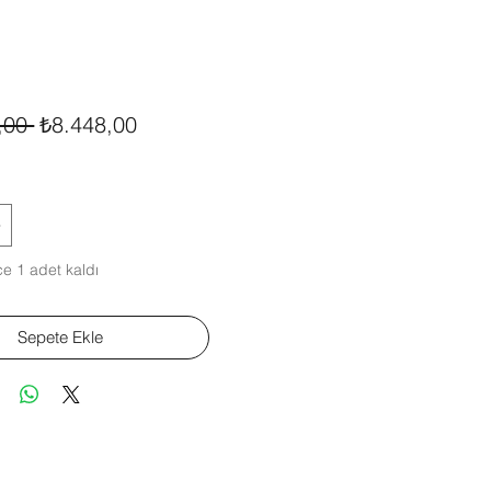
Normal
İndirimli
,00 
₺8.448,00
Fiyat
Fiyat
e 1 adet kaldı
Sepete Ekle