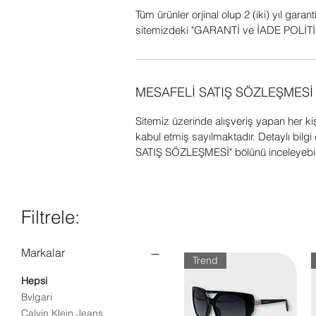
Tüm ürünler orjinal olup 2 (iki) yıl garant
sitemizdeki "GARANTİ ve İADE POLİTİK
MESAFELİ SATIŞ SÖZLEŞMESİ
Sitemiz üzerinde alışveriş yapan her k
kabul etmiş sayılmaktadır. Detaylı bil
SATIŞ SÖZLEŞMESİ" bölünü inceleyebili
Filtrele:
Markalar
Trend
Hepsi
Bvlgari
Calvin Klein Jeans