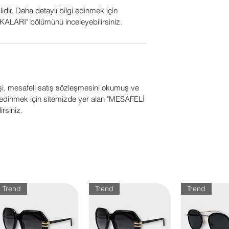
ilidir. Daha detaylı bilgi edinmek için
ALARI" bölümünü inceleyebilirsiniz.
işi, mesafeli satış sözleşmesini okumuş ve
gi edinmek için sitemizde yer alan "MESAFELİ
rsiniz.
Trend
Trend
Trend