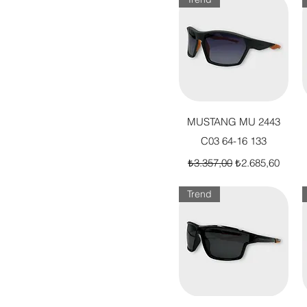
Hızlı Bakış
MUSTANG MU 2443
C03 64-16 133
Normal Fiyat
İndirimli Fiyat
₺3.357,00
₺2.685,60
Trend