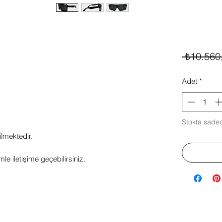
 ₺10.560
Adet
*
Stokta sadec
ilmektedir.
mle iletişime geçebilirsiniz.