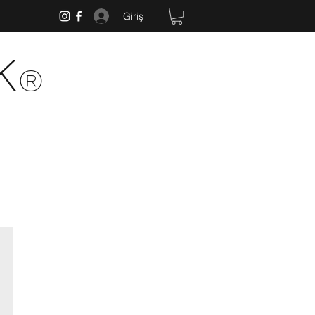
Giriş
k
®