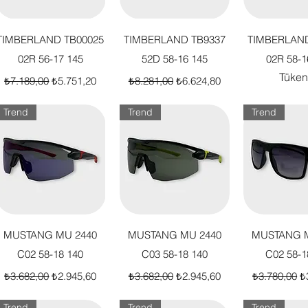
Hızlı Bakış
Hızlı Bakış
Hızlı B
TIMBERLAND TB00025
TIMBERLAND TB9337
TIMBERLAND
02R 56-17 145
52D 58-16 145
02R 58-1
Tüken
Normal Fiyat
İndirimli Fiyat
Normal Fiyat
İndirimli Fiyat
₺7.189,00
₺5.751,20
₺8.281,00
₺6.624,80
Trend
Trend
Trend
Hızlı Bakış
Hızlı Bakış
Hızlı B
MUSTANG MU 2440
MUSTANG MU 2440
MUSTANG M
C02 58-18 140
C03 58-18 140
C02 58-1
Normal Fiyat
İndirimli Fiyat
Normal Fiyat
İndirimli Fiyat
Normal Fiya
İn
₺3.682,00
₺2.945,60
₺3.682,00
₺2.945,60
₺3.780,00
₺
Trend
Trend
Trend