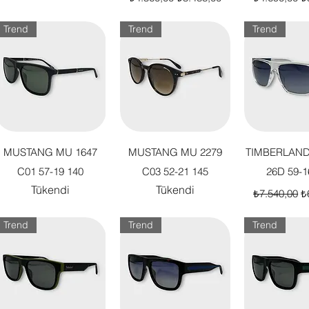
Trend
Trend
Trend
Hızlı Bakış
Hızlı Bakış
Hızlı B
MUSTANG MU 1647
MUSTANG MU 2279
TIMBERLAND
C01 57-19 140
C03 52-21 145
26D 59-1
Tükendi
Tükendi
Normal Fiya
İn
₺7.540,00
₺
Trend
Trend
Trend