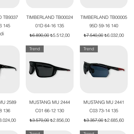
akış
Hızlı Bakış
Hızlı Bakış
 TB9337
TIMBERLAND TB00024
TIMBERLAND TB00005
6 145
01D 64-16 135
95D 59-16 140
di
Normal Fiyat
İndirimli Fiyat
Normal Fiyat
İndirimli Fiyat
₺6.890,00
₺5.512,00
₺7.540,00
₺6.032,00
Trend
Trend
akış
Hızlı Bakış
Hızlı Bakış
U 2589
MUSTANG MU 2444
MUSTANG MU 2441
8 136
C01 66-12 130
C03 73-14 135
t
dirimli Fiyat
Normal Fiyat
İndirimli Fiyat
Normal Fiyat
İndirimli Fiyat
3.024,00
₺3.570,00
₺2.856,00
₺3.357,00
₺2.685,60
Trend
Trend