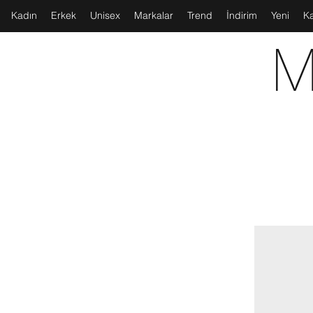
Kadın
Erkek
Unisex
Markalar
Trend
İndirim
Yeni
K
M