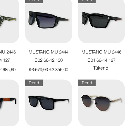
akış
Hızlı Bakış
Hızlı Bakış
U 2446
MUSTANG MU 2444
MUSTANG MU 2446
4 127
C02 66-12 130
C01 66-14 127
Tükendi
t
dirimli Fiyat
Normal Fiyat
İndirimli Fiyat
2.685,60
₺3.570,00
₺2.856,00
Trend
Trend