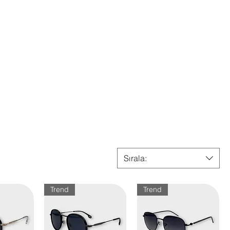
Sırala:
Trend
Trend