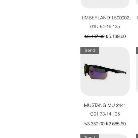
Hızlı Bakış
TIMBERLAND TB00002
01D 64-16 135
Normal Fiyat
İndirimli Fiyat
₺6.487,00
₺5.189,60
Trend
Hızlı Bakış
MUSTANG MU 2441
C01 73-14 135
Normal Fiyat
İndirimli Fiyat
₺3.357,00
₺2.685,60
Trend