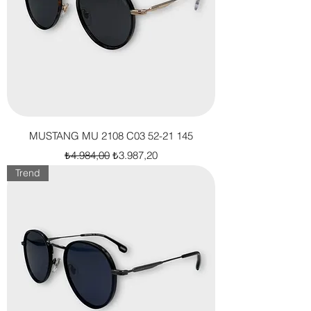
MUSTANG MU 2108 C03 52-21 145
Normal Fiyat
İndirimli Fiyat
₺4.984,00
₺3.987,20
Trend