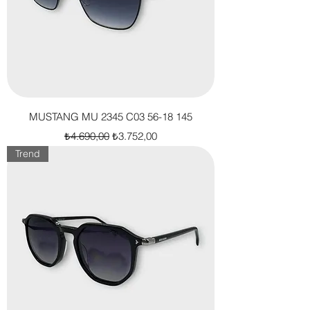
MUSTANG MU 2345 C03 56-18 145
Normal Fiyat
İndirimli Fiyat
₺4.690,00
₺3.752,00
Trend