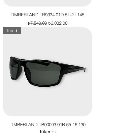
TIMBERLAND TB9334 01D 51-21 145
Normal Fiyat
İndirimli Fiyat
₺7.540,00
₺6.032,00
Trend
TIMBERLAND TB00003 01R 65-16 130
Tükendi