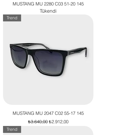
MUSTANG MU 2280 C03 51-20 145
Tükendi
Trend
MUSTANG MU 2047 C02 55-17 145
Normal Fiyat
İndirimli Fiyat
₺3.640,00
₺2.912,00
Trend