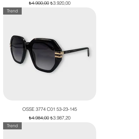
Normal Fiyat
İndirimli Fiyat
₺4.900,00
₺3.920,00
Trend
OSSE 3774 C01 53-23-145
Normal Fiyat
İndirimli Fiyat
₺4.984,00
₺3.987,20
Trend