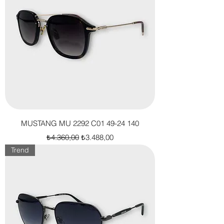
MUSTANG MU 2292 C01 49-24 140
Normal Fiyat
İndirimli Fiyat
₺4.360,00
₺3.488,00
Trend