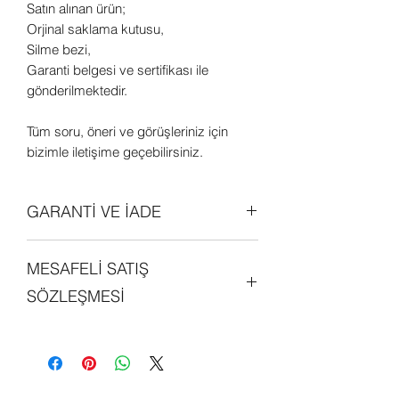
Satın alınan ürün;
Orjinal saklama kutusu,
Silme bezi,
Garanti belgesi ve sertifikası ile
gönderilmektedir.
Tüm soru, öneri ve görüşleriniz için
bizimle iletişime geçebilirsiniz.
GARANTİ VE İADE
Tüm ürünler orjinal olup 2 (iki) yıl
MESAFELİ SATIŞ
garantilidir. Daha detaylı bilgi edinmek
için sitemizdeki "GARANTİ ve İADE
SÖZLEŞMESİ
POLİTİKALARI" bölümünü
inceleyebilirsiniz.
Sitemiz üzerinde alışveriş yapan her
kişi, mesafeli satış sözleşmesini
okumuş ve kabul etmiş sayılmaktadır.
Detaylı bilgi edinmek için sitemizde yer