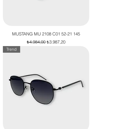
MUSTANG MU 2108 C01 52-21 145
Normal Fiyat
İndirimli Fiyat
₺4.984,00
₺3.987,20
Trend