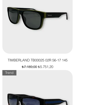
TIMBERLAND TB00025 02R 56-17 145
Normal Fiyat
İndirimli Fiyat
₺7.189,00
₺5.751,20
Trend