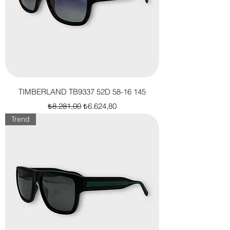
TIMBERLAND TB9337 52D 58-16 145
Normal Fiyat
İndirimli Fiyat
₺8.281,00
₺6.624,80
Trend