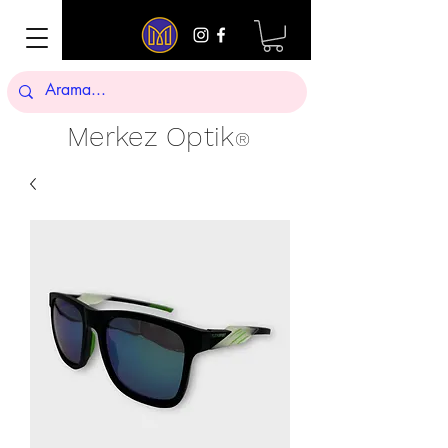
Merkez Optik
®