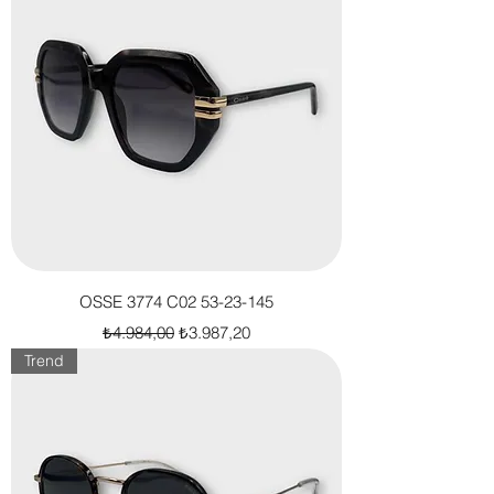
OSSE 3774 C02 53-23-145
Normal Fiyat
İndirimli Fiyat
₺4.984,00
₺3.987,20
Trend