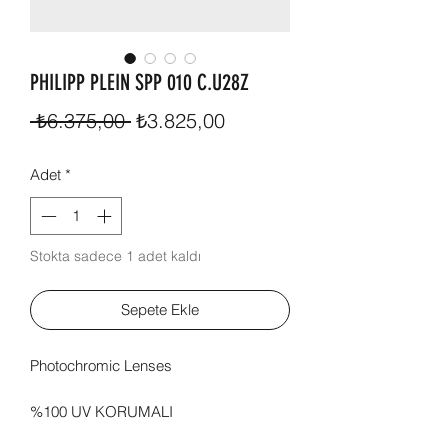
PHILIPP PLEIN SPP 010 C.U28Z
Normal
İndirimli
 ₺6.375,00 
₺3.825,00
Fiyat
Fiyat
Adet
*
Stokta sadece 1 adet kaldı
Sepete Ekle
Photochromic Lenses
%100 UV KORUMALI