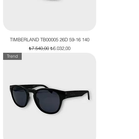
TIMBERLAND TB00005 26D 59-16 140
Normal Fiyat
İndirimli Fiyat
₺7.540,00
₺6.032,00
Trend