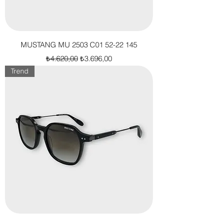
MUSTANG MU 2503 C01 52-22 145
Normal Fiyat
İndirimli Fiyat
₺4.620,00
₺3.696,00
Trend