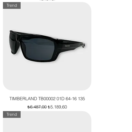
Trend
TIMBERLAND TB00002 01D 64-16 135
Normal Fiyat
İndirimli Fiyat
₺6.487,00
₺5.189,60
Trend