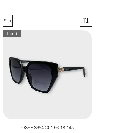
alan "MESAFELİ SATIŞ SÖZLEŞMESİ"
bölünü inceleyebilirsiniz.
Filtre
Trend
OSSE 3654 C01 56-18-145