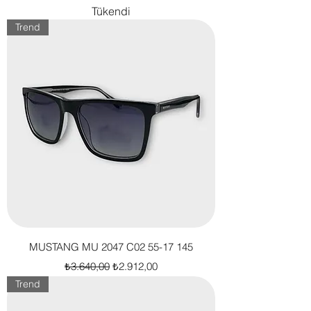
Tükendi
Trend
MUSTANG MU 2047 C02 55-17 145
Normal Fiyat
İndirimli Fiyat
₺3.640,00
₺2.912,00
Trend