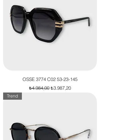
OSSE 3774 C02 53-23-145
Normal Fiyat
İndirimli Fiyat
₺4.984,00
₺3.987,20
Trend