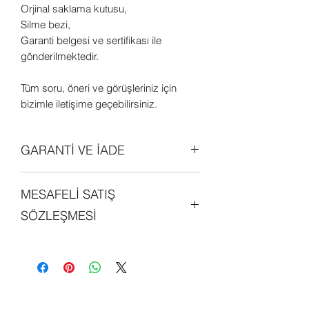
Orjinal saklama kutusu,
Silme bezi,
Garanti belgesi ve sertifikası ile
gönderilmektedir.
Tüm soru, öneri ve görüşleriniz için
bizimle iletişime geçebilirsiniz.
GARANTİ VE İADE
Tüm ürünler orjinal olup 2 (iki) yıl
MESAFELİ SATIŞ
garantilidir. Daha detaylı bilgi edinmek
için sitemizdeki "GARANTİ ve İADE
SÖZLEŞMESİ
POLİTİKALARI" bölümünü
inceleyebilirsiniz.
Sitemiz üzerinde alışveriş yapan her
kişi, mesafeli satış sözleşmesini
okumuş ve kabul etmiş sayılmaktadır.
Detaylı bilgi edinmek için sitemizde yer
alan "MESAFELİ SATIŞ SÖZLEŞMESİ"