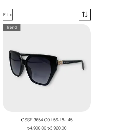
bölünü inceleyebilirsiniz.
Filtre
Trend
OSSE 3654 C01 56-18-145
Normal Fiyat
İndirimli Fiyat
₺4.900,00
₺3.920,00