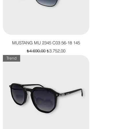
MUSTANG MU 2345 C03 56-18 145
Normal Fiyat
İndirimli Fiyat
₺4.690,00
₺3.752,00
Trend