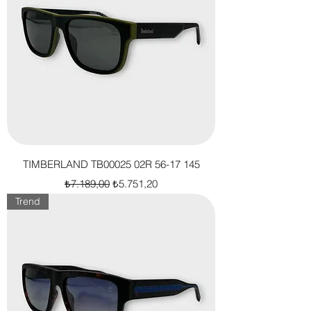
TIMBERLAND TB00025 02R 56-17 145
Normal Fiyat
İndirimli Fiyat
₺7.189,00
₺5.751,20
Trend