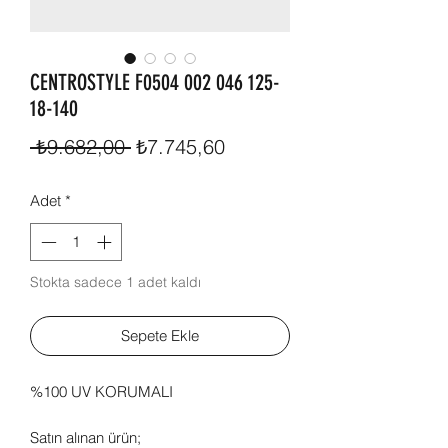
CENTROSTYLE F0504 002 046 125-
18-140
Normal
İndirimli
 ₺9.682,00 
₺7.745,60
Fiyat
Fiyat
Adet
*
Stokta sadece 1 adet kaldı
Sepete Ekle
%100 UV KORUMALI
Satın alınan ürün;