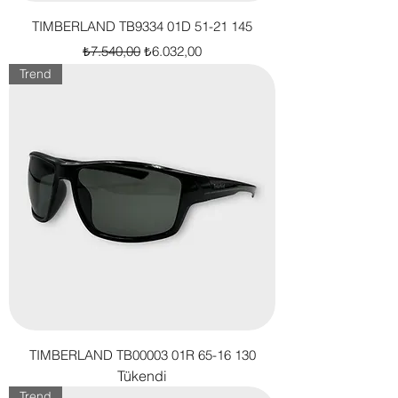
TIMBERLAND TB9334 01D 51-21 145
Normal Fiyat
İndirimli Fiyat
₺7.540,00
₺6.032,00
Trend
TIMBERLAND TB00003 01R 65-16 130
Tükendi
Trend