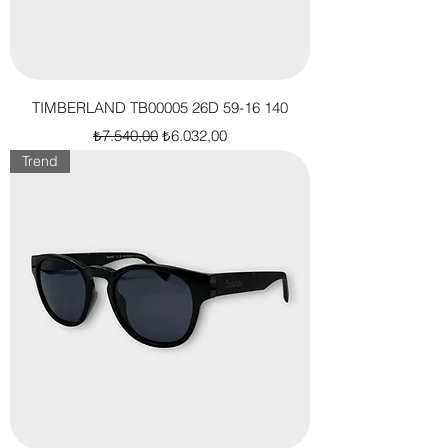
TIMBERLAND TB00005 26D 59-16 140
Normal Fiyat
İndirimli Fiyat
₺7.540,00
₺6.032,00
Trend