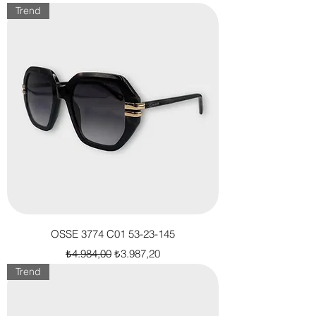
Trend
OSSE 3774 C01 53-23-145
Normal Fiyat
İndirimli Fiyat
₺4.984,00
₺3.987,20
Trend