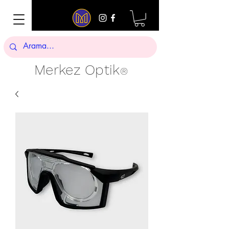
Merkez Optik
®