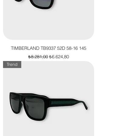
TIMBERLAND TB9337 52D 58-16 145
Normal Fiyat
İndirimli Fiyat
₺8.281,00
₺6.624,80
Trend