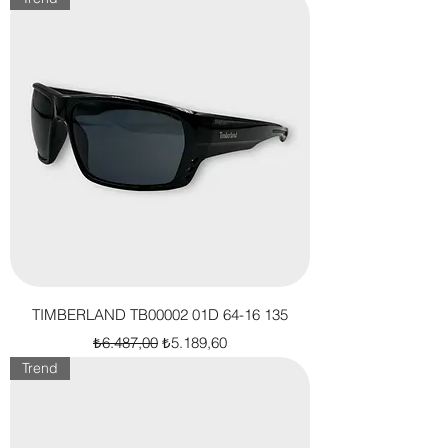
TIMBERLAND TB00002 01D 64-16 135
Normal Fiyat
İndirimli Fiyat
₺6.487,00
₺5.189,60
Trend