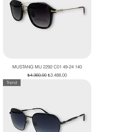
MUSTANG MU 2292 C01 49-24 140
Normal Fiyat
İndirimli Fiyat
₺4.360,00
₺3.488,00
Trend