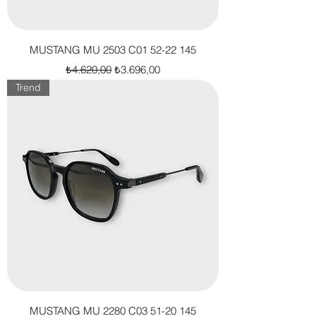
MUSTANG MU 2503 C01 52-22 145
Normal Fiyat
İndirimli Fiyat
₺4.620,00
₺3.696,00
Trend
MUSTANG MU 2280 C03 51-20 145