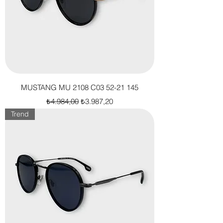
MUSTANG MU 2108 C03 52-21 145
Normal Fiyat
İndirimli Fiyat
₺4.984,00
₺3.987,20
Trend