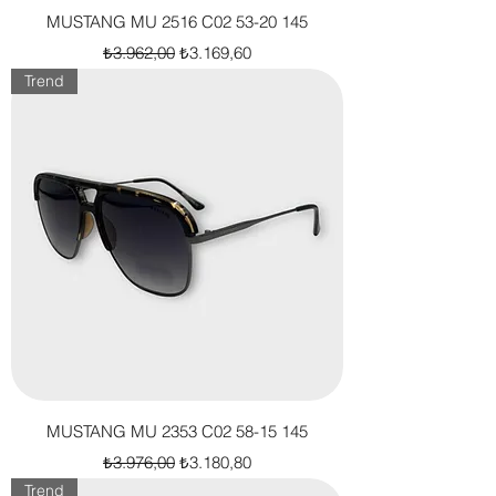
MUSTANG MU 2516 C02 53-20 145
Normal Fiyat
İndirimli Fiyat
₺3.962,00
₺3.169,60
Trend
MUSTANG MU 2353 C02 58-15 145
Normal Fiyat
İndirimli Fiyat
₺3.976,00
₺3.180,80
Trend