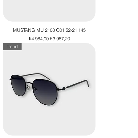
MUSTANG MU 2108 C01 52-21 145
Normal Fiyat
İndirimli Fiyat
₺4.984,00
₺3.987,20
Trend