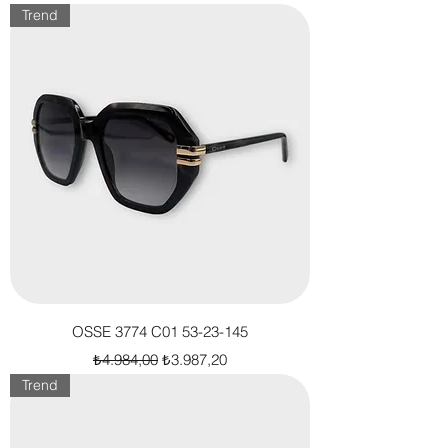
Trend
OSSE 3774 C01 53-23-145
Normal Fiyat
İndirimli Fiyat
₺4.984,00
₺3.987,20
Trend