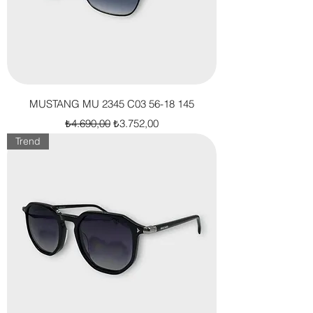
MUSTANG MU 2345 C03 56-18 145
Normal Fiyat
İndirimli Fiyat
₺4.690,00
₺3.752,00
Trend