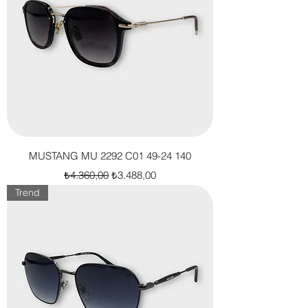
MUSTANG MU 2292 C01 49-24 140
Normal Fiyat
İndirimli Fiyat
₺4.360,00
₺3.488,00
Trend