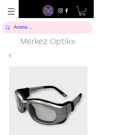
Merkez Optik
®