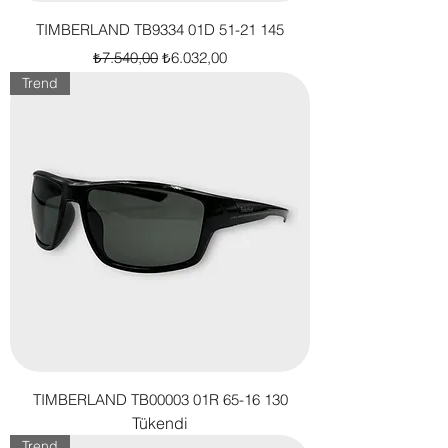
TIMBERLAND TB9334 01D 51-21 145
Normal Fiyat
İndirimli Fiyat
₺7.540,00
₺6.032,00
Trend
TIMBERLAND TB00003 01R 65-16 130
Tükendi
Trend