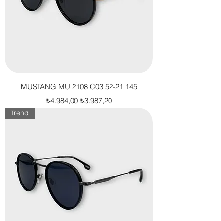
MUSTANG MU 2108 C03 52-21 145
Normal Fiyat
İndirimli Fiyat
₺4.984,00
₺3.987,20
Trend