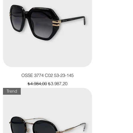
OSSE 3774 C02 53-23-145
Normal Fiyat
İndirimli Fiyat
₺4.984,00
₺3.987,20
Trend