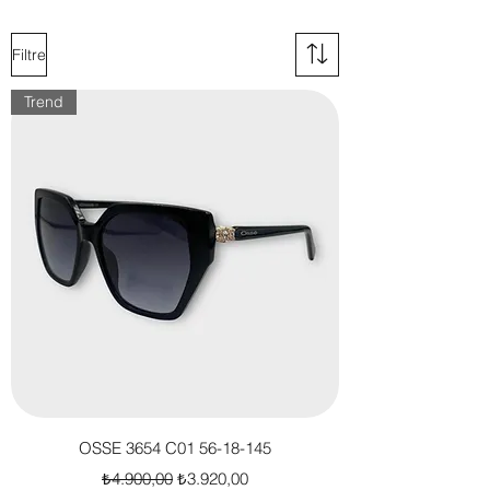
bölünü inceleyebilirsiniz.
Filtre
Trend
OSSE 3654 C01 56-18-145
Normal Fiyat
İndirimli Fiyat
₺4.900,00
₺3.920,00