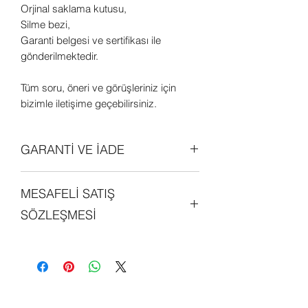
Orjinal saklama kutusu,
Silme bezi,
Garanti belgesi ve sertifikası ile
gönderilmektedir.
Tüm soru, öneri ve görüşleriniz için
bizimle iletişime geçebilirsiniz.
GARANTİ VE İADE
Tüm ürünler orjinal olup 2 (iki) yıl
MESAFELİ SATIŞ
garantilidir. Daha detaylı bilgi edinmek
için sitemizdeki "GARANTİ ve İADE
SÖZLEŞMESİ
POLİTİKALARI" bölümünü
inceleyebilirsiniz.
Sitemiz üzerinde alışveriş yapan her
kişi, mesafeli satış sözleşmesini
okumuş ve kabul etmiş sayılmaktadır.
Detaylı bilgi edinmek için sitemizde yer
alan "MESAFELİ SATIŞ SÖZLEŞMESİ"