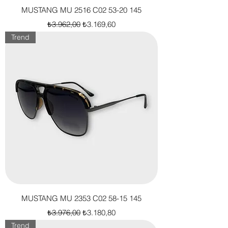
MUSTANG MU 2516 C02 53-20 145
Normal Fiyat
İndirimli Fiyat
₺3.962,00
₺3.169,60
Trend
MUSTANG MU 2353 C02 58-15 145
Normal Fiyat
İndirimli Fiyat
₺3.976,00
₺3.180,80
Trend