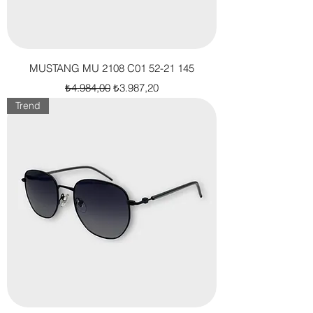
MUSTANG MU 2108 C01 52-21 145
Normal Fiyat
İndirimli Fiyat
₺4.984,00
₺3.987,20
Trend