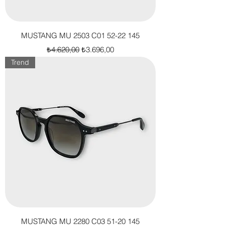
MUSTANG MU 2503 C01 52-22 145
Normal Fiyat
İndirimli Fiyat
₺4.620,00
₺3.696,00
Trend
MUSTANG MU 2280 C03 51-20 145