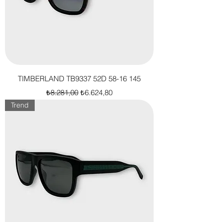
TIMBERLAND TB9337 52D 58-16 145
Normal Fiyat
İndirimli Fiyat
₺8.281,00
₺6.624,80
Trend