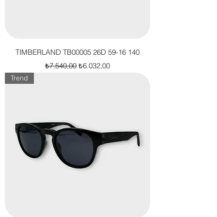
TIMBERLAND TB00005 26D 59-16 140
Normal Fiyat
İndirimli Fiyat
₺7.540,00
₺6.032,00
Trend