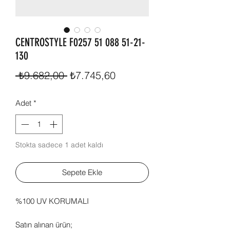
CENTROSTYLE F0257 51 088 51-21-
130
Normal
İndirimli
 ₺9.682,00 
₺7.745,60
Fiyat
Fiyat
Adet
*
Stokta sadece 1 adet kaldı
Sepete Ekle
%100 UV KORUMALI
Satın alınan ürün;