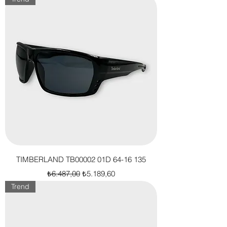
TIMBERLAND TB00002 01D 64-16 135
Normal Fiyat
İndirimli Fiyat
₺6.487,00
₺5.189,60
Trend