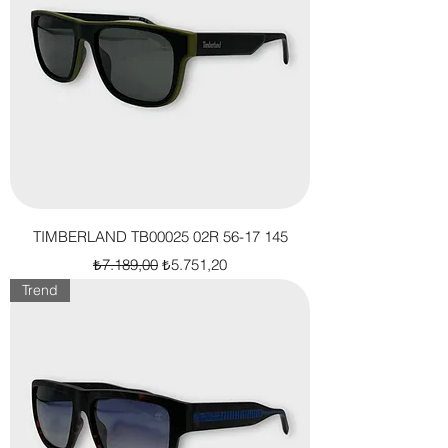
TIMBERLAND TB00025 02R 56-17 145
Normal Fiyat
İndirimli Fiyat
₺7.189,00
₺5.751,20
Trend