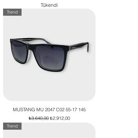
Tükendi
Trend
MUSTANG MU 2047 C02 55-17 145
Normal Fiyat
İndirimli Fiyat
₺3.640,00
₺2.912,00
Trend